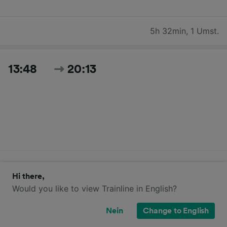
5h 32min
,
1 Umst.
13:48
20:13
6h 25min
,
1 Umst.
Hi there,
Would you like to view Trainline in English?
Zeiten und Preise für heute suchen
Nein
Change to English