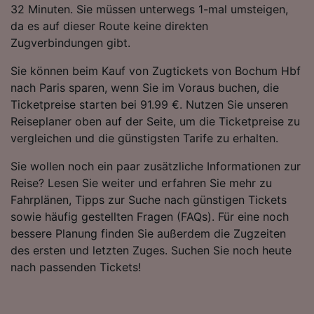
32 Minuten. Sie müssen unterwegs 1-mal umsteigen,
Folgendes bereitzustellen:
da es auf dieser Route keine direkten
Verwendung genauer Standortdaten.
Endgeräteeigenschaften zur Identifikation
Zugverbindungen gibt.
aktiv abfragen. Speichern von oder Zugriff auf
Informationen auf einem Endgerät.
Sie können beim Kauf von Zugtickets von Bochum Hbf
Personalisierte Werbung und Inhalte, Messung
nach Paris sparen, wenn Sie im Voraus buchen, die
von Werbeleistung und der Performance von
Ticketpreise starten bei 91.99 €. Nutzen Sie unseren
Inhalten, Zielgruppenforschung sowie
Reiseplaner oben auf der Seite, um die Ticketpreise zu
Entwicklung und Verbesserung von
vergleichen und die günstigsten Tarife zu erhalten.
Angeboten.
Sie wollen noch ein paar zusätzliche Informationen zur
Liste der Partner (Lieferanten)
Reise? Lesen Sie weiter und erfahren Sie mehr zu
Fahrplänen, Tipps zur Suche nach günstigen Tickets
sowie häufig gestellten Fragen (FAQs). Für eine noch
bessere Planung finden Sie außerdem die Zugzeiten
des ersten und letzten Zuges. Suchen Sie noch heute
nach passenden Tickets!