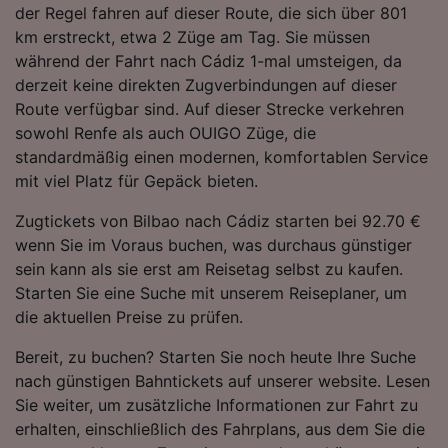
der Regel fahren auf dieser Route, die sich über 801
Folgendes bereitzustellen:
km erstreckt, etwa 2 Züge am Tag. Sie müssen
Verwendung genauer Standortdaten.
Endgeräteeigenschaften zur Identifikation
während der Fahrt nach Cádiz 1-mal umsteigen, da
aktiv abfragen. Speichern von oder Zugriff auf
derzeit keine direkten Zugverbindungen auf dieser
Informationen auf einem Endgerät.
Route verfügbar sind. Auf dieser Strecke verkehren
Personalisierte Werbung und Inhalte, Messung
sowohl Renfe als auch OUIGO Züge, die
von Werbeleistung und der Performance von
standardmäßig einen modernen, komfortablen Service
Inhalten, Zielgruppenforschung sowie
Entwicklung und Verbesserung von
mit viel Platz für Gepäck bieten.
Angeboten.
Zugtickets von Bilbao nach Cádiz starten bei 92.70 €
Liste der Partner (Lieferanten)
wenn Sie im Voraus buchen, was durchaus günstiger
sein kann als sie erst am Reisetag selbst zu kaufen.
Starten Sie eine Suche mit unserem Reiseplaner, um
die aktuellen Preise zu prüfen.
Bereit, zu buchen? Starten Sie noch heute Ihre Suche
nach günstigen Bahntickets auf unserer website. Lesen
Sie weiter, um zusätzliche Informationen zur Fahrt zu
erhalten, einschließlich des Fahrplans, aus dem Sie die