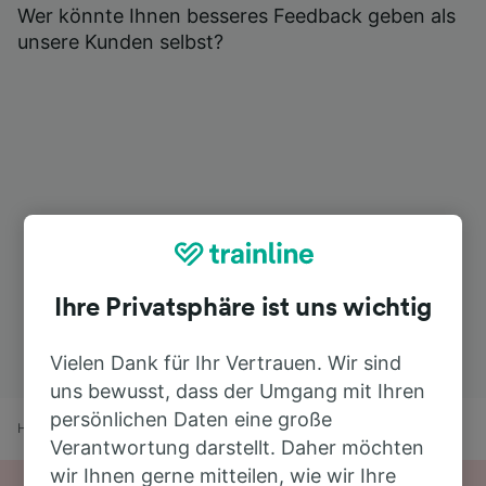
Wer könnte Ihnen besseres Feedback geben als
unsere Kunden selbst?
Ihre Privatsphäre ist uns wichtig
Vielen Dank für Ihr Vertrauen. Wir sind
uns bewusst, dass der Umgang mit Ihren
persönlichen Daten eine große
Home
Bahnfahrplan
Best nach Eindhoven
Verantwortung darstellt. Daher möchten
wir Ihnen gerne mitteilen, wie wir Ihre