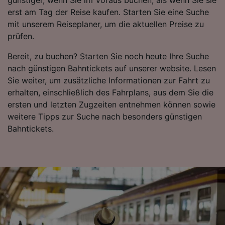
Folgendes bereitzustellen:
erst am Tag der Reise kaufen. Starten Sie eine Suche
Verwendung genauer Standortdaten.
mit unserem Reiseplaner, um die aktuellen Preise zu
Endgeräteeigenschaften zur Identifikation
prüfen.
aktiv abfragen. Speichern von oder Zugriff auf
Informationen auf einem Endgerät.
Bereit, zu buchen? Starten Sie noch heute Ihre Suche
Personalisierte Werbung und Inhalte, Messung
nach günstigen Bahntickets auf unserer website. Lesen
von Werbeleistung und der Performance von
Sie weiter, um zusätzliche Informationen zur Fahrt zu
Inhalten, Zielgruppenforschung sowie
Entwicklung und Verbesserung von
erhalten, einschließlich des Fahrplans, aus dem Sie die
Angeboten.
ersten und letzten Zugzeiten entnehmen können sowie
weitere Tipps zur Suche nach besonders günstigen
Liste der Partner (Lieferanten)
Bahntickets.