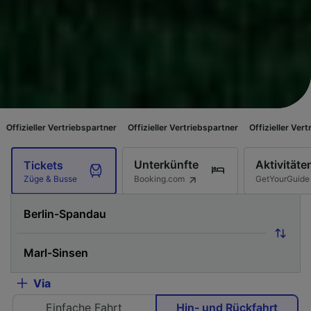
triebspartner
Offizieller Vertriebspartner
Offizieller Vertriebspartner
O
Unterkünfte
Aktivitäte
Tickets
Booking.com
GetYourGuide
Züge & Busse
Via
Einfache Fahrt
Hin- und Rückfahrt