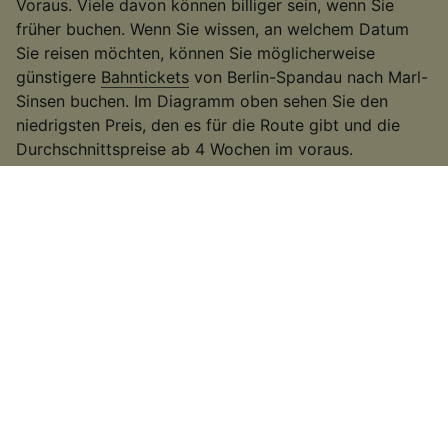
Voraus. Viele davon können billiger sein, wenn Sie
früher buchen. Wenn Sie wissen, an welchem Datum
Sie reisen möchten, können Sie möglicherweise
günstigere
Bahntickets
von Berlin-Spandau nach Marl-
Sinsen buchen. Im Diagramm oben sehen Sie den
niedrigsten Preis, den es für die Route gibt und die
Durchschnittspreise ab 4 Wochen im voraus.
2
.
Seien Sie flexibel bei Ihren Reisezeiten
Viele Bahnunternehmen erhöhen die Fahrpreise
während der Hauptverkehrszeiten, deswegen
versuchen Sie außerhalb dieser Zeiten zu reisen. Auf
einigen der belebteren Routen können Sie auch einen
langsameren Zug nehmen. Es kann etwas länger
dauern als bei einigen
Hochgeschwindigkeitszügen
oder direkten
Zugverbindungen
. Wenn Sie jedoch
etwas mehr Zeit zur Verfügung haben, erhalten Sie
möglicherweise ein günstigeres Ticket.
3
.
Nutzen Sie regionale Tickets und Rabattkarten
Wenn Sie innerhalb eines Bundeslands reisen, bieten