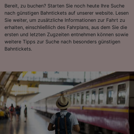
verwendet, wenn Sie uns gebeten haben, Ihr
Bereit, zu buchen? Starten Sie noch heute Ihre Suche
Surfverhalten nicht zu verfolgen.
nach günstigen Bahntickets auf unserer website. Lesen
Sie weiter, um zusätzliche Informationen zur Fahrt zu
Wir und unsere Partner verarbeiten Daten, um
erhalten, einschließlich des Fahrplans, aus dem Sie die
Folgendes bereitzustellen:
ersten und letzten Zugzeiten entnehmen können sowie
Verwendung genauer Standortdaten.
weitere Tipps zur Suche nach besonders günstigen
Endgeräteeigenschaften zur Identifikation
Bahntickets.
aktiv abfragen. Speichern von oder Zugriff auf
Informationen auf einem Endgerät.
Personalisierte Werbung und Inhalte, Messung
von Werbeleistung und der Performance von
Inhalten, Zielgruppenforschung sowie
Entwicklung und Verbesserung von
Angeboten.
Liste der Partner (Lieferanten)