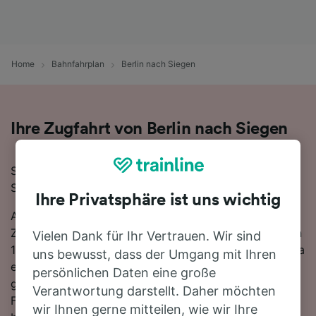
Home
Bahnfahrplan
Berlin nach Siegen
Ihre Zugfahrt von Berlin nach Siegen
Sie planen eine Zugfahrt von Berlin nach Siegen?
Starten Sie jetzt Ihre Suche!
Ihre Privatsphäre ist uns wichtig
Auf der 413 km langen Strecke fahren in der Regel 33
Züge, die schnellste Reisezeit beträgt dabei 5 Stunden
Vielen Dank für Ihr Vertrauen. Wir sind
19 Minuten. Sie müssen unterwegs 1-mal umsteigen, da
uns bewusst, dass der Umgang mit Ihren
es auf dieser Route keine direkten Zugverbindungen
persönlichen Daten eine große
gibt. Sie können wahlweise einen ICE DB- oder einen
Verantwortung darstellt. Daher möchten
FlixTrain-Zug nutzen, um nach Siegen zu gelangen –
wir Ihnen gerne mitteilen, wie wir Ihre