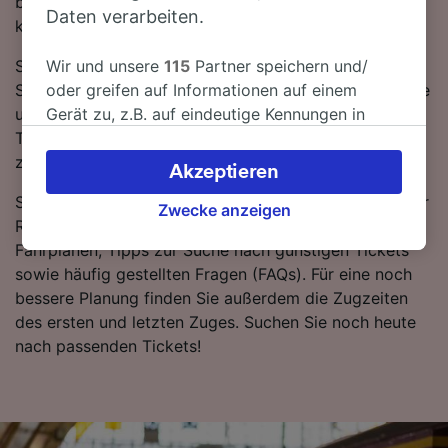
beide Bahnunternehmen bringen Sie in modernen,
Daten verarbeiten.
komfortablen Zügen in kürzester Zeit ans Ziel.
Sie können beim Kauf von Zugtickets von Berlin nach
Wir und unsere
115
Partner speichern und/
Siegen sparen, wenn Sie im Voraus buchen. Nutzen Sie
oder greifen auf Informationen auf einem
unseren Reiseplaner oben auf der Seite, um die
Gerät zu, z.B. auf eindeutige Kennungen in
Ticketpreise zu vergleichen und die günstigsten Tarife
Cookies, um personenbezogene Daten zu
zu erhalten.
verarbeiten. Sie können Ihre Präferenzen
Akzeptieren
akzeptieren oder verwalten, einschließlich
Sie wollen noch ein paar zusätzliche Informationen zur
Ihres Widerspruchsrechts bei berechtigtem
Zwecke anzeigen
Reise? Lesen Sie weiter und erfahren Sie mehr zu
Interesse. Klicken Sie dazu bitte unten oder
Fahrplänen, Tipps zur Suche nach günstigen Tickets
besuchen Sie jederzeit die Seite der
sowie häufig gestellten Fragen (FAQs). Für eine noch
Datenschutzrichtlinie. Diese Präferenzen
bessere Planung finden Sie außerdem die Zugzeiten
werden unseren Partnern signalisiert und
des ersten und letzten Zuges. Suchen Sie noch heute
haben keinen Einfluss auf Surfdaten. Ihre
nach passenden Tickets!
Daten werden nicht für Tracking-Zwecke
verwendet, wenn Sie uns gebeten haben, Ihr
Surfverhalten nicht zu verfolgen.
Wir und unsere Partner verarbeiten Daten, um