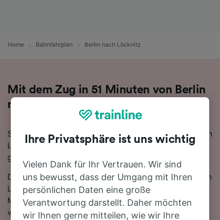
Home
Bahnfahrplan
Berlin nach Löcknitz
Mit dem Zug in 51 Minuten von Berlin
nach Löcknitz
Sie denken darüber nach, für Ihre Reise von Berlin nach
Ihre Privatsphäre ist uns wichtig
Löcknitz den Zug zu nehmen? Bei uns sind Sie
goldrichtig!
Vielen Dank für Ihr Vertrauen. Wir sind
Die schnellste Fahrtzeit, um die 118 km von Berlin nach
uns bewusst, dass der Umgang mit Ihren
Löcknitz mit dem Zug zurückzulegen beträgt 51
persönlichen Daten eine große
Minuten, wobei ca. 14 Züge am Tag auf dieser Route
Verantwortung darstellt. Daher möchten
verkehren. Bequemer geht's nicht! Dank der direkten
wir Ihnen gerne mitteilen, wie wir Ihre