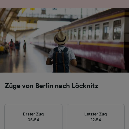
Folgendes bereitzustellen:
Verwendung genauer Standortdaten.
Endgeräteeigenschaften zur Identifikation
aktiv abfragen. Speichern von oder Zugriff auf
Informationen auf einem Endgerät.
Personalisierte Werbung und Inhalte, Messung
von Werbeleistung und der Performance von
Inhalten, Zielgruppenforschung sowie
Entwicklung und Verbesserung von
Angeboten.
Liste der Partner (Lieferanten)
Züge von Berlin nach Löcknitz
Erster Zug
Letzter Zug
05:54
22:54