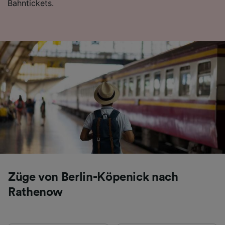
Bahntickets.
Folgendes bereitzustellen:
Verwendung genauer Standortdaten.
Endgeräteeigenschaften zur Identifikation
aktiv abfragen. Speichern von oder Zugriff auf
Informationen auf einem Endgerät.
Personalisierte Werbung und Inhalte, Messung
von Werbeleistung und der Performance von
Inhalten, Zielgruppenforschung sowie
Entwicklung und Verbesserung von
Angeboten.
Liste der Partner (Lieferanten)
Züge von Berlin-Köpenick nach
Rathenow