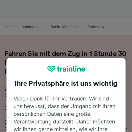
Home
Bahnfahrplan
Berlin-Köpenick nach Rathenow
Fahren Sie mit dem Zug in 1 Stunde 30
Minuten von Berlin-Köpenick nach
Rathenow
Ihre Privatsphäre ist uns wichtig
Wenn Sie mit dem Zug von Berlin-Köpenick nach
Rathenow reisen möchten, sind Sie hier genau richtig.
Vielen Dank für Ihr Vertrauen. Wir sind
uns bewusst, dass der Umgang mit Ihren
Die schnellste Reisezeit für die Fahrt von Berlin-
persönlichen Daten eine große
Köpenick nach Rathenow mit dem Zug beträgt 1
Verantwortung darstellt. Daher möchten
Stunde 30 Minuten. In der Regel fahren auf dieser
Route, die sich über 84 km erstreckt, etwa 26 Züge am
wir Ihnen gerne mitteilen, wie wir Ihre