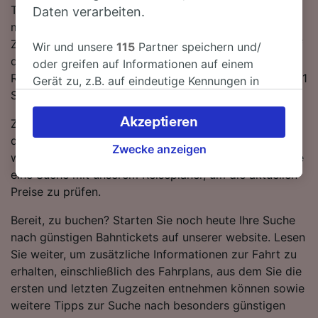
Tag. Sie müssen während der Fahrt nach Rathenow 1-
Daten verarbeiten.
mal umsteigen, da derzeit keine direkten
Zugverbindungen auf dieser Route verfügbar sind. Auf
Wir und unsere
115
Partner speichern und/
dieser Route verkehren DB-Züge. Die schnellste
oder greifen auf Informationen auf einem
Reisezeit von Berlin-Köpenick nach Rathenow beträgt 1
Gerät zu, z.B. auf eindeutige Kennungen in
Stunde 30 Minuten.
Cookies, um personenbezogene Daten zu
verarbeiten. Sie können Ihre Präferenzen
Akzeptieren
Zugtickets von Berlin-Köpenick nach Rathenow sind in
akzeptieren oder verwalten, einschließlich
der Regel günstiger, wenn Sie im Voraus buchen, als
Ihres Widerspruchsrechts bei berechtigtem
Zwecke anzeigen
wenn Sie sie erst am Tag der Reise kaufen. Starten Sie
Interesse. Klicken Sie dazu bitte unten oder
eine Suche mit unserem Reiseplaner, um die aktuellen
besuchen Sie jederzeit die Seite der
Preise zu prüfen.
Datenschutzrichtlinie. Diese Präferenzen
werden unseren Partnern signalisiert und
Bereit, zu buchen? Starten Sie noch heute Ihre Suche
haben keinen Einfluss auf Surfdaten. Ihre
nach günstigen Bahntickets auf unserer website. Lesen
Daten werden nicht für Tracking-Zwecke
Sie weiter, um zusätzliche Informationen zur Fahrt zu
verwendet, wenn Sie uns gebeten haben, Ihr
erhalten, einschließlich des Fahrplans, aus dem Sie die
Surfverhalten nicht zu verfolgen.
ersten und letzten Zugzeiten entnehmen können sowie
weitere Tipps zur Suche nach besonders günstigen
Wir und unsere Partner verarbeiten Daten, um