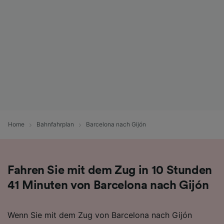
Folgendes bereitzustellen:
Verwendung genauer Standortdaten.
Endgeräteeigenschaften zur Identifikation
aktiv abfragen. Speichern von oder Zugriff auf
Informationen auf einem Endgerät.
Personalisierte Werbung und Inhalte, Messung
von Werbeleistung und der Performance von
Inhalten, Zielgruppenforschung sowie
Entwicklung und Verbesserung von
Angeboten.
Liste der Partner (Lieferanten)
Home
Bahnfahrplan
Barcelona nach Gijón
Fahren Sie mit dem Zug in 10 Stunden
41 Minuten von Barcelona nach Gijón
Wenn Sie mit dem Zug von Barcelona nach Gijón