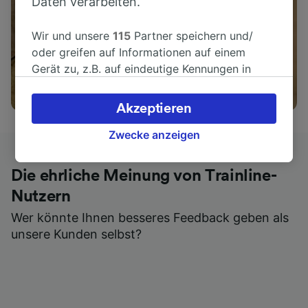
Daten verarbeiten.
Wir und unsere
115
Partner speichern und/
oder greifen auf Informationen auf einem
Gerät zu, z.B. auf eindeutige Kennungen in
Cookies, um personenbezogene Daten zu
Aktivitäten
verarbeiten. Sie können Ihre Präferenzen
Akzeptieren
akzeptieren oder verwalten, einschließlich
Ihres Widerspruchsrechts bei berechtigtem
Zwecke anzeigen
Interesse. Klicken Sie dazu bitte unten oder
besuchen Sie jederzeit die Seite der
Die ehrliche Meinung von Trainline-
Datenschutzrichtlinie. Diese Präferenzen
Nutzern
werden unseren Partnern signalisiert und
haben keinen Einfluss auf Surfdaten. Ihre
Wer könnte Ihnen besseres Feedback geben als
Daten werden nicht für Tracking-Zwecke
unsere Kunden selbst?
verwendet, wenn Sie uns gebeten haben, Ihr
Surfverhalten nicht zu verfolgen.
Wir und unsere Partner verarbeiten Daten, um