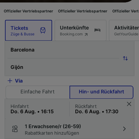
r Vertriebspartner
Offizieller Vertriebspartner
Offizieller Vertriebspartner
Unterkünfte
Aktivitäte
Tickets
Booking.com
GetYourGuide
Züge & Busse
Via
Einfache Fahrt
Hin- und Rückfahrt
Hinfahrt
Rückfahrt
1 Erwachsene/r (26-59)
Rabattkarten hinzufügen