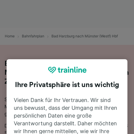
Home
Bahnfahrplan
Bad Harzburg nach Münster (Westf) Hbf
Bequem von Bad Harzburg nach
Münster (Westf) Hbf - nehmen Sie den
Zug!
Ihre Privatsphäre ist uns wichtig
Sie wollen mit dem Zug von Bad Harzburg nach
Vielen Dank für Ihr Vertrauen. Wir sind
Münster (Westf) Hbf reisen? Dann sind Sie bei uns
uns bewusst, dass der Umgang mit Ihren
genau richtig!
persönlichen Daten eine große
Verantwortung darstellt. Daher möchten
Die Fahrtzeit beträgt mit der schnellsten Verbindung 3
wir Ihnen gerne mitteilen, wie wir Ihre
Stunden 34 Minuten. Auf der 200 km langen Strecke