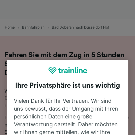
Home
Bahnfahrplan
Bad Doberan nach Düsseldorf Hbf
Fahren Sie mit dem Zug in 5 Stunden
52 Minuten von Bad Doberan nach
Düsseldorf Hbf
Ihre Privatsphäre ist uns wichtig
Wenn Sie mit dem Zug von Bad Doberan nach
Düsseldorf Hbf reisen möchten, sind Sie hier genau
Vielen Dank für Ihr Vertrauen. Wir sind
richtig.
uns bewusst, dass der Umgang mit Ihren
persönlichen Daten eine große
Die schnellste Reisezeit für die Fahrt von Bad Doberan
Verantwortung darstellt. Daher möchten
nach Düsseldorf Hbf mit dem Zug beträgt 5 Stunden
52 Minuten. In der Regel fahren auf dieser Route, die
wir Ihnen gerne mitteilen, wie wir Ihre