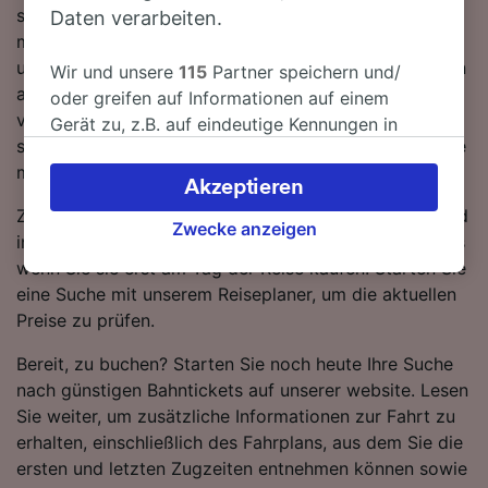
sich über 470 km erstreckt, etwa 28 Züge am Tag. Sie
Daten verarbeiten.
müssen während der Fahrt nach Düsseldorf Hbf 1-mal
umsteigen, da derzeit keine direkten Zugverbindungen
Wir und unsere
115
Partner speichern und/
auf dieser Route verfügbar sind. Auf dieser Strecke
oder greifen auf Informationen auf einem
verkehren sowohl ICE DB als auch FlixTrain Züge, die
Gerät zu, z.B. auf eindeutige Kennungen in
standardmäßig einen modernen, komfortablen Service
Cookies, um personenbezogene Daten zu
mit viel Platz für Gepäck bieten.
verarbeiten. Sie können Ihre Präferenzen
Akzeptieren
akzeptieren oder verwalten, einschließlich
Zugtickets von Bad Doberan nach Düsseldorf Hbf sind
Ihres Widerspruchsrechts bei berechtigtem
Zwecke anzeigen
in der Regel günstiger, wenn Sie im Voraus buchen, als
Interesse. Klicken Sie dazu bitte unten oder
wenn Sie sie erst am Tag der Reise kaufen. Starten Sie
besuchen Sie jederzeit die Seite der
eine Suche mit unserem Reiseplaner, um die aktuellen
Datenschutzrichtlinie. Diese Präferenzen
Preise zu prüfen.
werden unseren Partnern signalisiert und
haben keinen Einfluss auf Surfdaten. Ihre
Bereit, zu buchen? Starten Sie noch heute Ihre Suche
Daten werden nicht für Tracking-Zwecke
nach günstigen Bahntickets auf unserer website. Lesen
verwendet, wenn Sie uns gebeten haben, Ihr
Sie weiter, um zusätzliche Informationen zur Fahrt zu
Surfverhalten nicht zu verfolgen.
erhalten, einschließlich des Fahrplans, aus dem Sie die
ersten und letzten Zugzeiten entnehmen können sowie
Wir und unsere Partner verarbeiten Daten, um