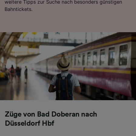
weitere Tipps zur Suche nach besonders günstigen
Folgendes bereitzustellen:
Bahntickets.
Verwendung genauer Standortdaten.
Endgeräteeigenschaften zur Identifikation
aktiv abfragen. Speichern von oder Zugriff auf
Informationen auf einem Endgerät.
Personalisierte Werbung und Inhalte, Messung
von Werbeleistung und der Performance von
Inhalten, Zielgruppenforschung sowie
Entwicklung und Verbesserung von
Angeboten.
Liste der Partner (Lieferanten)
Züge von Bad Doberan nach
Düsseldorf Hbf