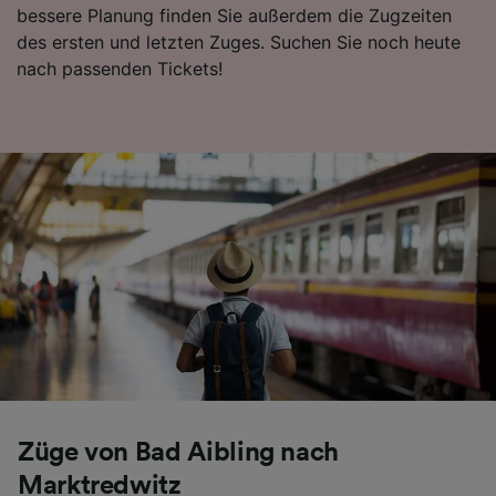
bessere Planung finden Sie außerdem die Zugzeiten
des ersten und letzten Zuges. Suchen Sie noch heute
Wir und unsere Partner verarbeiten Daten, um
nach passenden Tickets!
Folgendes bereitzustellen:
Verwendung genauer Standortdaten.
Endgeräteeigenschaften zur Identifikation
aktiv abfragen. Speichern von oder Zugriff auf
Informationen auf einem Endgerät.
Personalisierte Werbung und Inhalte, Messung
von Werbeleistung und der Performance von
Inhalten, Zielgruppenforschung sowie
Entwicklung und Verbesserung von
Angeboten.
Liste der Partner (Lieferanten)
Züge von Bad Aibling nach
Marktredwitz