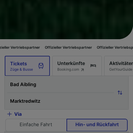
ebspartner
Offizieller Vertriebspartner
Offizieller Vertriebspartner
Offiz
Unterkünfte
Aktivitäte
Tickets
Booking.com
GetYourGuide
Züge & Busse
Via
Einfache Fahrt
Hin- und Rückfahrt