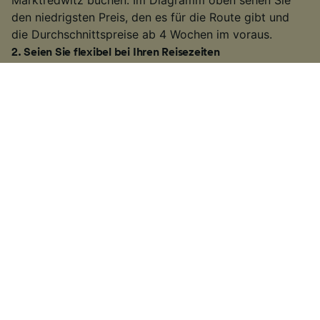
den niedrigsten Preis, den es für die Route gibt und
die Durchschnittspreise ab 4 Wochen im voraus.
2
.
Seien Sie flexibel bei Ihren Reisezeiten
Viele Bahnunternehmen erhöhen die Fahrpreise
während der Hauptverkehrszeiten, deswegen
versuchen Sie außerhalb dieser Zeiten zu reisen. Auf
einigen der belebteren Routen können Sie auch einen
langsameren Zug nehmen. Es kann etwas länger
dauern als bei einigen
Hochgeschwindigkeitszügen
oder direkten
Zugverbindungen
. Wenn Sie jedoch
etwas mehr Zeit zur Verfügung haben, erhalten Sie
möglicherweise ein günstigeres Ticket.
3
.
Nutzen Sie regionale Tickets und Rabattkarten
Wenn Sie innerhalb eines Bundeslands reisen, bieten
sich häufig die
Ländertickets
der
Deutschen Bahn
an.
Sie können damit in einem Bundesland so oft mit dem
Zug fahren wie Sie wollen. Eine weitere Art beim Kauf
von Zugtickets zu sparen, ist es die
BahnCard
zu