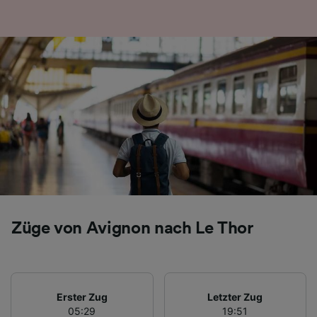
Folgendes bereitzustellen:
Verwendung genauer Standortdaten.
Endgeräteeigenschaften zur Identifikation
aktiv abfragen. Speichern von oder Zugriff auf
Informationen auf einem Endgerät.
Personalisierte Werbung und Inhalte, Messung
von Werbeleistung und der Performance von
Inhalten, Zielgruppenforschung sowie
Entwicklung und Verbesserung von
Angeboten.
Liste der Partner (Lieferanten)
Züge von Avignon nach Le Thor
Erster Zug
Letzter Zug
05:29
19:51