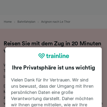
Home
Bahnfahrplan
Avignon nach Le Thor
Reisen Sie mit dem Zug in 20 Minuten
von Avignon nach Le Thor
Wenn Sie mehr über die Reise von Avignon nach Le
Ihre Privatsphäre ist uns wichtig
Thor mit dem Zug erfahren möchten, suchen Sie nicht
länger!
Vielen Dank für Ihr Vertrauen. Wir sind
Die schnellste Reisezeit auf dieser Strecke beträgt 20
uns bewusst, dass der Umgang mit Ihren
Minuten, wobei etwa 14 Züge am Tag die 15 km
persönlichen Daten eine große
zwischen den beiden Bahnhöfen zurücklegen. Mit den
Verantwortung darstellt. Daher möchten
verfügbaren direkten Verbindungen können Sie es sich
wir Ihnen gerne mitteilen, wie wir Ihre