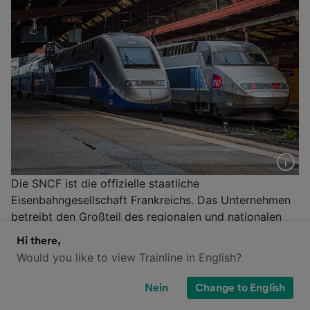
Die SNCF ist die offizielle staatliche
Eisenbahngesellschaft Frankreichs. Das Unternehmen
betreibt den Großteil des regionalen und nationalen
Bahnnetzes. Hochgeschwindigkeitszüge wie der
Hi there,
Eurostar kommen auch international zum Einsatz,
Would you like to view Trainline in English?
während der TGV und IC der SNCF innerhalb der
Landesgrenzen verkehrt. Das
Nein
Change to English
Hochgeschwindigkeitsnetz verbindet Paris mit