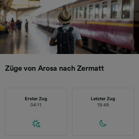
Folgendes bereitzustellen:
Verwendung genauer Standortdaten.
Endgeräteeigenschaften zur Identifikation
aktiv abfragen. Speichern von oder Zugriff auf
Informationen auf einem Endgerät.
Personalisierte Werbung und Inhalte, Messung
von Werbeleistung und der Performance von
Inhalten, Zielgruppenforschung sowie
Entwicklung und Verbesserung von
Angeboten.
Züge von Arosa nach Zermatt
Liste der Partner (Lieferanten)
Erster Zug
Letzter Zug
04:11
19:49