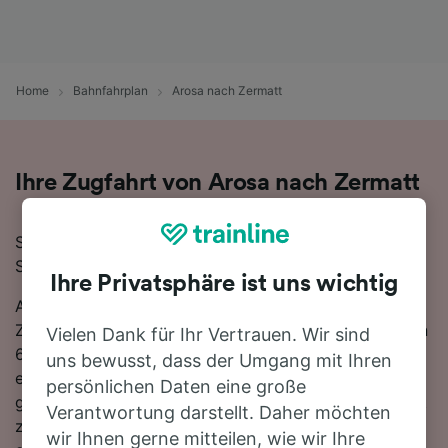
Home
Bahnfahrplan
Arosa nach Zermatt
Ihre Zugfahrt von Arosa nach Zermatt
Sie planen eine Zugfahrt von Arosa nach Zermatt?
Starten Sie jetzt Ihre Suche!
Ihre Privatsphäre ist uns wichtig
Auf der 170 km langen Strecke fahren in der Regel 21
Züge, die schnellste Reisezeit beträgt dabei 5 Stunden
Vielen Dank für Ihr Vertrauen. Wir sind
6 Minuten. Sie müssen unterwegs 1-mal umsteigen, da
uns bewusst, dass der Umgang mit Ihren
es auf dieser Route keine direkten Zugverbindungen
persönlichen Daten eine große
gibt. Nutzen Sie SBB-Zug, um von Arosa nach Zermatt
Verantwortung darstellt. Daher möchten
zu gelangen. Mit den schnellsten Verbindungen
wir Ihnen gerne mitteilen, wie wir Ihre