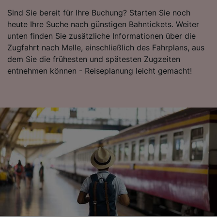
Surfverhalten nicht zu verfolgen.
Sind Sie bereit für Ihre Buchung? Starten Sie noch
heute Ihre Suche nach günstigen Bahntickets. Weiter
Wir und unsere Partner verarbeiten Daten, um
unten finden Sie zusätzliche Informationen über die
Folgendes bereitzustellen:
Zugfahrt nach Melle, einschließlich des Fahrplans, aus
Verwendung genauer Standortdaten.
dem Sie die frühesten und spätesten Zugzeiten
Endgeräteeigenschaften zur Identifikation
aktiv abfragen. Speichern von oder Zugriff auf
entnehmen können - Reiseplanung leicht gemacht!
Informationen auf einem Endgerät.
Personalisierte Werbung und Inhalte, Messung
von Werbeleistung und der Performance von
Inhalten, Zielgruppenforschung sowie
Entwicklung und Verbesserung von
Angeboten.
Liste der Partner (Lieferanten)