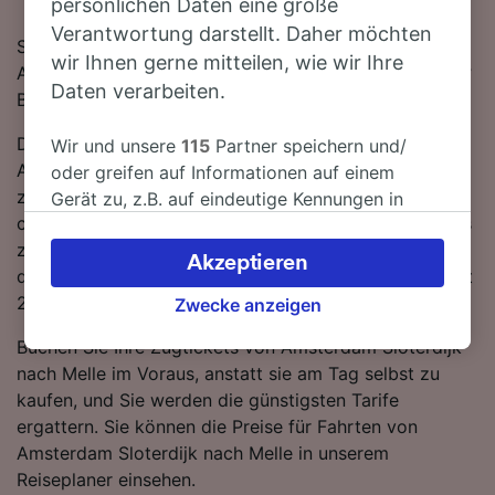
persönlichen Daten eine große
Verantwortung darstellt. Daher möchten
Sie denken darüber nach, für Ihre Reise von
wir Ihnen gerne mitteilen, wie wir Ihre
Amsterdam Sloterdijk nach Melle den Zug zu nehmen?
Daten verarbeiten.
Bei uns sind Sie goldrichtig!
Die schnellste Fahrtzeit, um die 239 km von
Wir und unsere
115
Partner speichern und/
Amsterdam Sloterdijk nach Melle mit dem Zug
oder greifen auf Informationen auf einem
zurückzulegen beträgt 3 Stunden 38 Minuten, wobei
Gerät zu, z.B. auf eindeutige Kennungen in
ca. 40 Züge am Tag auf dieser Route verkehren. Da es
Cookies, um personenbezogene Daten zu
zwischen Amsterdam Sloterdijk und Melle keine
verarbeiten. Sie können Ihre Präferenzen
Akzeptieren
direkten Verbindungen gibt, müssen Sie auf Ihrer Fahrt
akzeptieren oder verwalten, einschließlich
2 umsteigen.
Ihres Widerspruchsrechts bei berechtigtem
Zwecke anzeigen
Interesse. Klicken Sie dazu bitte unten oder
Buchen Sie Ihre Zugtickets von Amsterdam Sloterdijk
besuchen Sie jederzeit die Seite der
nach Melle im Voraus, anstatt sie am Tag selbst zu
Datenschutzrichtlinie. Diese Präferenzen
kaufen, und Sie werden die günstigsten Tarife
werden unseren Partnern signalisiert und
ergattern. Sie können die Preise für Fahrten von
haben keinen Einfluss auf Surfdaten. Ihre
Amsterdam Sloterdijk nach Melle in unserem
Daten werden nicht für Tracking-Zwecke
Reiseplaner einsehen.
verwendet, wenn Sie uns gebeten haben, Ihr