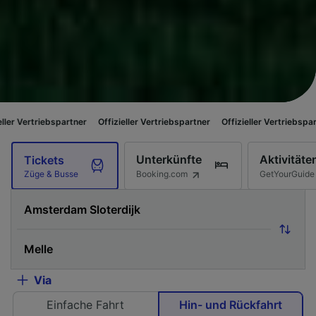
partner
Offizieller Vertriebspartner
Offizieller Vertriebspartner
Offizie
Unterkünfte
Aktivitäte
Tickets
Booking.com
GetYourGuide
Züge & Busse
Via
Einfache Fahrt
Hin- und Rückfahrt