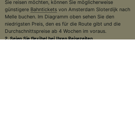
Sie reisen möchten, können Sie möglicherweise
günstigere
Bahntickets
von Amsterdam Sloterdijk nach
Melle buchen. Im Diagramm oben sehen Sie den
niedrigsten Preis, den es für die Route gibt und die
Durchschnittspreise ab 4 Wochen im voraus.
2
.
Seien Sie flexibel bei Ihren Reisezeiten
Viele Bahnunternehmen erhöhen die Fahrpreise
während der Hauptverkehrszeiten, deswegen
versuchen Sie außerhalb dieser Zeiten zu reisen. Auf
einigen der belebteren Routen können Sie auch einen
langsameren Zug nehmen. Es kann etwas länger
dauern als bei einigen
Hochgeschwindigkeitszügen
oder direkten
Zugverbindungen
. Wenn Sie jedoch
etwas mehr Zeit zur Verfügung haben, erhalten Sie
möglicherweise ein günstigeres Ticket.
3
.
Nutzen Sie regionale Tickets und Rabattkarten
Wenn Sie innerhalb eines Bundeslands reisen, bieten
sich häufig die
Ländertickets
der
Deutschen Bahn
an.
Sie können damit in einem Bundesland so oft mit dem