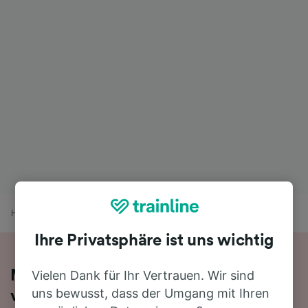
Home
Bahnfahrplan
Amsterdam Sloterdijk nach Melle
Ihre Privatsphäre ist uns wichtig
Mit dem Zug in 3 Stunden 38 Minuten
Vielen Dank für Ihr Vertrauen. Wir sind
uns bewusst, dass der Umgang mit Ihren
von Amsterdam Sloterdijk nach Melle