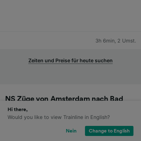
3h 6min
,
2 Umst.
Zeiten und Preise für heute suchen
NS Züge von Amsterdam nach Bad
Nieuweschans
Hi there,
Would you like to view Trainline in English?
Fahren Sie von Amsterdam nach Bad Nieuweschans
Nein
Change to English
mit den Zügen dieser Anbieter: NS. Bitte beachten Sie,
dass diese Züge möglicherweise nicht direkt von