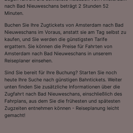
Folgendes bereitzustellen:
nach Bad Nieuweschans beträgt 2 Stunden 52
Verwendung genauer Standortdaten.
Minuten.
Endgeräteeigenschaften zur Identifikation
aktiv abfragen. Speichern von oder Zugriff auf
Buchen Sie Ihre Zugtickets von Amsterdam nach Bad
Informationen auf einem Endgerät.
Nieuweschans im Voraus, anstatt sie am Tag selbst zu
Personalisierte Werbung und Inhalte, Messung
kaufen, und Sie werden die günstigsten Tarife
von Werbeleistung und der Performance von
ergattern. Sie können die Preise für Fahrten von
Inhalten, Zielgruppenforschung sowie
Amsterdam nach Bad Nieuweschans in unserem
Entwicklung und Verbesserung von
Angeboten.
Reiseplaner einsehen.
Liste der Partner (Lieferanten)
Sind Sie bereit für Ihre Buchung? Starten Sie noch
heute Ihre Suche nach günstigen Bahntickets. Weiter
unten finden Sie zusätzliche Informationen über die
Zugfahrt nach Bad Nieuweschans, einschließlich des
Fahrplans, aus dem Sie die frühesten und spätesten
Zugzeiten entnehmen können - Reiseplanung leicht
gemacht!