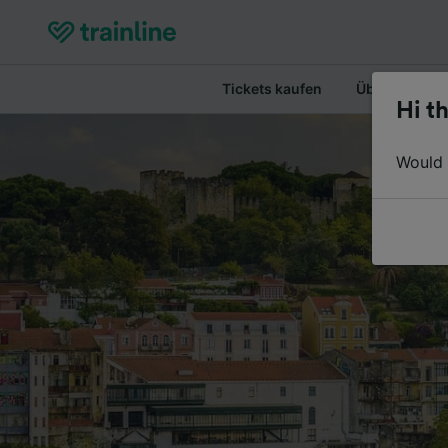
Tickets kaufen
Überblick
Hi th
Would y