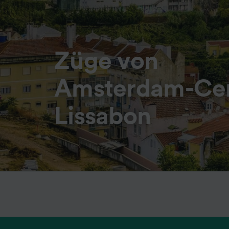
Züge von
Amsterdam-Cen
Lissabon