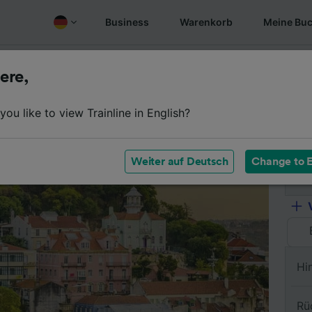
Business
Warenkorb
Meine Bu
Fahrplan
Wagenklassen
Services an Bord
Günstige
ere,
ou like to view Trainline in English?
Vo
Weiter auf Deutsch
Change to E
Na
Hi
Rü