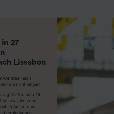
r Partner (Lieferanten)
in 27
on
ach Lissabon
m-Centraal nach
en Sie nicht länger!
beträgt 27 Stunden 46
64 km zwischen den
wischen Amsterdam-
irektverbindungen