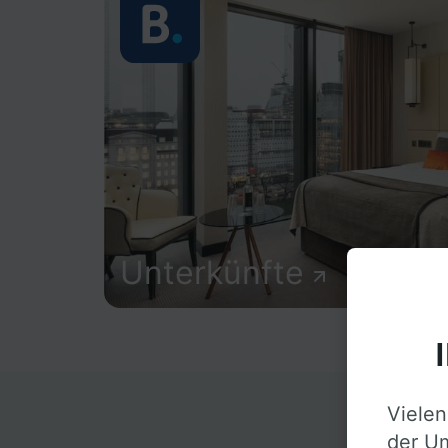
Unterkünfte
Vielen
D
der Um