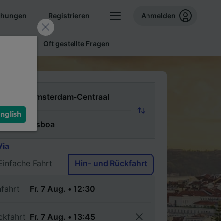
chungen
Registrieren
Anmelden
 Tickets
Oft gestellte Fragen
n
nglish
ch
Via
Einfache Fahrt
Hin- und Rückfahrt
nfahrt
ckfahrt