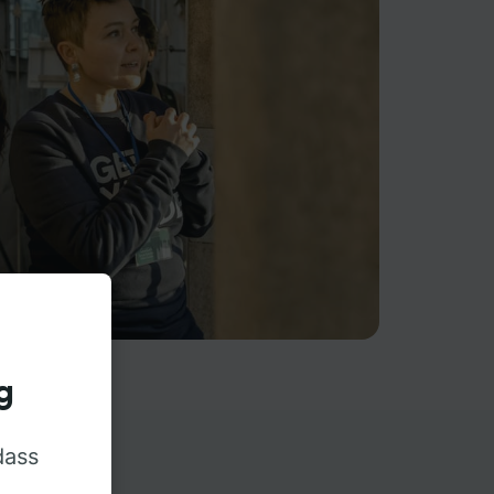
g
dass
rn