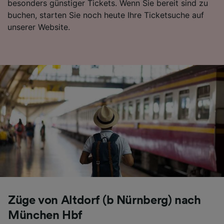
besonders günstiger Tickets. Wenn Sie bereit sind zu
Folgendes bereitzustellen:
buchen, starten Sie noch heute Ihre Ticketsuche auf
Verwendung genauer Standortdaten.
unserer Website.
Endgeräteeigenschaften zur Identifikation
aktiv abfragen. Speichern von oder Zugriff auf
Informationen auf einem Endgerät.
Personalisierte Werbung und Inhalte, Messung
von Werbeleistung und der Performance von
Inhalten, Zielgruppenforschung sowie
Entwicklung und Verbesserung von
Angeboten.
Liste der Partner (Lieferanten)
Züge von Altdorf (b Nürnberg) nach
München Hbf