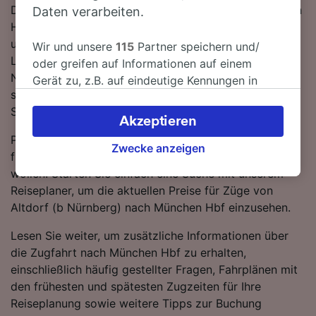
Die Fahrt zwischen Altdorf (b Nürnberg) und München
Daten verarbeiten.
Hbf ist trotz fehlender Direktverbindungen
unkompliziert. Sie müssen lediglich 1-mal umsteigen.
Wir und unsere
115
Partner speichern und/
Lassen Sie sich von einem ICE DB-Zug von Altdorf (b
oder greifen auf Informationen auf einem
Nürnberg) nach München Hbf bringen - mit den
Gerät zu, z.B. auf eindeutige Kennungen in
schnellsten Verbindungen erreichen Sie Ihr Ziel in nur 1
Cookies, um personenbezogene Daten zu
Stunde 53 Minuten.
verarbeiten. Sie können Ihre Präferenzen
Akzeptieren
akzeptieren oder verwalten, einschließlich
Planen Sie Ihre Reise im Voraus und buchen Sie
Ihres Widerspruchsrechts bei berechtigtem
Zwecke anzeigen
frühzeitig, wenn Sie die günstigsten Tarife ergattern
Interesse. Klicken Sie dazu bitte unten oder
wollen. Starten Sie einfach eine Suche mit unserem
besuchen Sie jederzeit die Seite der
Reiseplaner, um die aktuellen Preise für Züge von
Datenschutzrichtlinie. Diese Präferenzen
Altdorf (b Nürnberg) nach München Hbf einzusehen.
werden unseren Partnern signalisiert und
haben keinen Einfluss auf Surfdaten. Ihre
Lesen Sie weiter, um zusätzliche Informationen über
Daten werden nicht für Tracking-Zwecke
die Zugfahrt nach München Hbf zu erhalten,
verwendet, wenn Sie uns gebeten haben, Ihr
einschließlich häufig gestellter Fragen, Fahrplänen mit
Surfverhalten nicht zu verfolgen.
den frühesten und spätesten Zugzeiten für Ihre
Reiseplanung sowie weitere Tipps zur Buchung
Wir und unsere Partner verarbeiten Daten, um