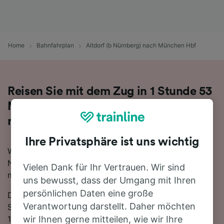
Home
Bahnfahrplan
Altdorf (b Nürnberg) nach München Hbf
Reisen Sie mit dem Zug in 1 Stunde 53
Minuten von Altdorf (b Nürnberg)
nach München Hbf
Ihre Privatsphäre ist uns wichtig
Wenn Sie mehr über die Reise von Altdorf (b
Nürnberg) nach München Hbf mit dem Zug erfahren
Vielen Dank für Ihr Vertrauen. Wir sind
möchten, suchen Sie nicht länger!
uns bewusst, dass der Umgang mit Ihren
persönlichen Daten eine große
Die schnellste Reisezeit auf dieser Strecke beträgt 1
Verantwortung darstellt. Daher möchten
Stunde 53 Minuten, wobei etwa 33 Züge am Tag die
140 km zwischen den beiden Bahnhöfen zurücklegen.
wir Ihnen gerne mitteilen, wie wir Ihre