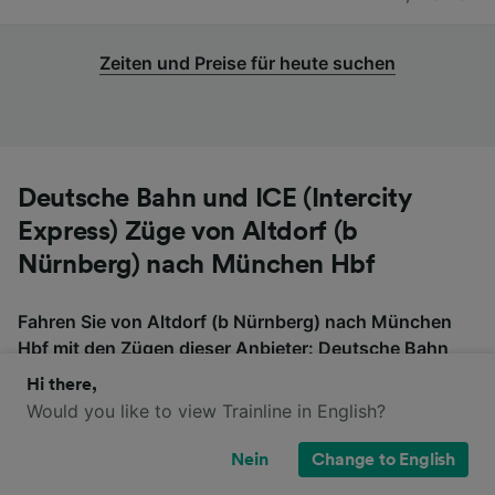
Zeiten und Preise für heute suchen
Deutsche Bahn und ICE (Intercity
Express) Züge von Altdorf (b
Nürnberg) nach München Hbf
Fahren Sie von Altdorf (b Nürnberg) nach München
Hbf mit den Zügen dieser Anbieter: Deutsche Bahn
und ICE (Intercity Express). Bitte beachten Sie, dass
Hi there,
diese Züge möglicherweise nicht direkt von Altdorf (b
Would you like to view Trainline in English?
Nürnberg) nach München Hbf fahren, also überprüfen
Sie, ob Sie auf der Fahrt umsteigen müssen, wenn Sie
Nein
Change to English
nach Tickets suchen.