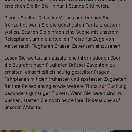
Folgendes bereitzustellen:
erreichen Sie Ihr Ziel in nur 1 Stunde 9 Minuten.
Verwendung genauer Standortdaten.
Planen Sie Ihre Reise im Voraus und buchen Sie
Endgeräteeigenschaften zur Identifikation
aktiv abfragen. Speichern von oder Zugriff auf
frühzeitig, wenn Sie die günstigsten Tarife ergattern
Informationen auf einem Endgerät.
wollen. Starten Sie einfach eine Suche mit unserem
Personalisierte Werbung und Inhalte, Messung
Reiseplaner, um die aktuellen Preise für Züge von
von Werbeleistung und der Performance von
Aalter nach Flughafen Brüssel Zaventem einzusehen.
Inhalten, Zielgruppenforschung sowie
Entwicklung und Verbesserung von
Lesen Sie weiter, um zusätzliche Informationen über
Angeboten.
die Zugfahrt nach Flughafen Brüssel Zaventem zu
Liste der Partner (Lieferanten)
erhalten, einschließlich häufig gestellter Fragen,
Fahrplänen mit den frühesten und spätesten Zugzeiten
für Ihre Reiseplanung sowie weitere Tipps zur Buchung
besonders günstiger Tickets. Wenn Sie bereit sind zu
buchen, starten Sie noch heute Ihre Ticketsuche auf
unserer Website.