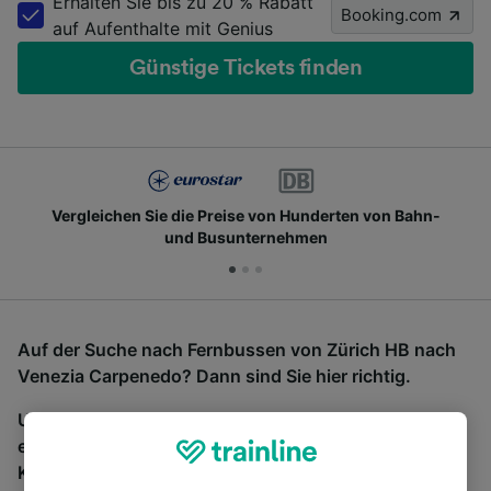
Erhalten Sie bis zu 20 % Rabatt
Booking.com
auf Aufenthalte mit Genius
Günstige Tickets finden
Vergleichen Sie die Preise von Hunderten von Bahn-
und Busunternehmen
Auf der Suche nach Fernbussen von Zürich HB nach
Venezia Carpenedo? Dann sind Sie hier richtig.
Um Bustickets zu finden, starten Sie einfach oben
eine Suche und wir vergleichen Fahrtzeiten und
Kosten für Bahn- und Busreisen miteinander.