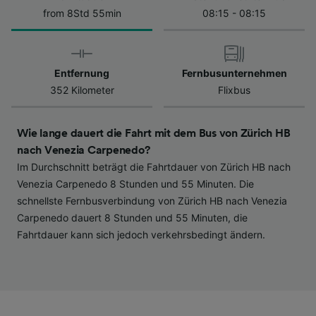
Datenschutzrichtlinie. Diese Präferenzen
from 8Std 55min
08:15 - 08:15
werden unseren Partnern signalisiert und
haben keinen Einfluss auf Surfdaten. Ihre
Daten werden nicht für Tracking-Zwecke
Entfernung
Fernbusunternehmen
verwendet, wenn Sie uns gebeten haben, Ihr
352 Kilometer
Flixbus
Surfverhalten nicht zu verfolgen.
Wir und unsere Partner verarbeiten Daten, um
Wie lange dauert die Fahrt mit dem Bus von Zürich HB
Folgendes bereitzustellen:
nach Venezia Carpenedo?
Verwendung genauer Standortdaten.
Im Durchschnitt beträgt die Fahrtdauer von Zürich HB nach
Endgeräteeigenschaften zur Identifikation
aktiv abfragen. Speichern von oder Zugriff auf
Venezia Carpenedo 8 Stunden und 55 Minuten. Die
Informationen auf einem Endgerät.
schnellste Fernbusverbindung von Zürich HB nach Venezia
Personalisierte Werbung und Inhalte, Messung
Carpenedo dauert 8 Stunden und 55 Minuten, die
von Werbeleistung und der Performance von
Fahrtdauer kann sich jedoch verkehrsbedingt ändern.
Inhalten, Zielgruppenforschung sowie
Entwicklung und Verbesserung von
Angeboten.
Liste der Partner (Lieferanten)