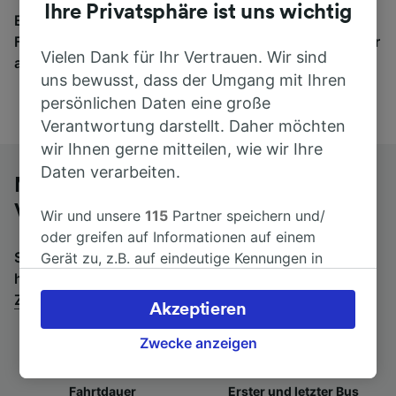
Ihre Privatsphäre ist uns wichtig
Egal, wohin die Reise geht – starten Sie mit uns.
Finden Sie hier Fahrkarten für Verbindungen von mehr
Vielen Dank für Ihr Vertrauen. Wir sind
als 170 Bahn- und Busunternehmen.
uns bewusst, dass der Umgang mit Ihren
persönlichen Daten eine große
Verantwortung darstellt. Daher möchten
wir Ihnen gerne mitteilen, wie wir Ihre
Daten verarbeiten.
Mit dem Fernbus von Zürich HB nach
Venezia Carpenedo
Wir und unsere
115
Partner speichern und/
oder greifen auf Informationen auf einem
Suchen Sie nach einem Rückfahrtticket? Dann bitte
Gerät zu, z.B. auf eindeutige Kennungen in
hier entlang:
Fernbusse von Venezia Carpenedo nach
Cookies, um personenbezogene Daten zu
Zürich HB
.
verarbeiten. Sie können Ihre Präferenzen
Akzeptieren
akzeptieren oder verwalten, einschließlich
Ihres Widerspruchsrechts bei berechtigtem
Zwecke anzeigen
Interesse. Klicken Sie dazu bitte unten oder
besuchen Sie jederzeit die Seite der
Fahrtdauer
Erster und letzter Bus