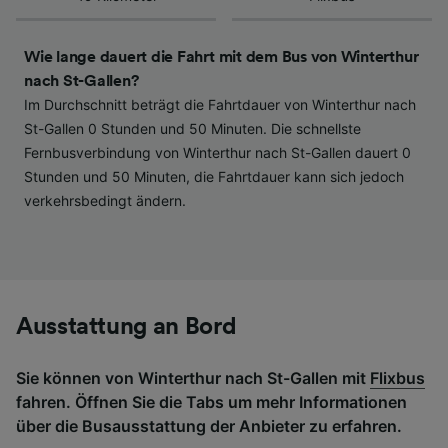
haben keinen Einfluss auf Surfdaten. Ihre
Daten werden nicht für Tracking-Zwecke
verwendet, wenn Sie uns gebeten haben, Ihr
Wie lange dauert die Fahrt mit dem Bus von Winterthur
Surfverhalten nicht zu verfolgen.
nach St-Gallen?
Im Durchschnitt beträgt die Fahrtdauer von Winterthur nach
Wir und unsere Partner verarbeiten Daten, um
St-Gallen 0 Stunden und 50 Minuten. Die schnellste
Folgendes bereitzustellen:
Fernbusverbindung von Winterthur nach St-Gallen dauert 0
Verwendung genauer Standortdaten.
Stunden und 50 Minuten, die Fahrtdauer kann sich jedoch
Endgeräteeigenschaften zur Identifikation
aktiv abfragen. Speichern von oder Zugriff auf
verkehrsbedingt ändern.
Informationen auf einem Endgerät.
Personalisierte Werbung und Inhalte, Messung
von Werbeleistung und der Performance von
Inhalten, Zielgruppenforschung sowie
Entwicklung und Verbesserung von
Angeboten.
Ausstattung an Bord
Liste der Partner (Lieferanten)
Sie können von Winterthur nach St-Gallen mit
Flixbus
fahren. Öffnen Sie die Tabs um mehr Informationen
über die Busausstattung der Anbieter zu erfahren.