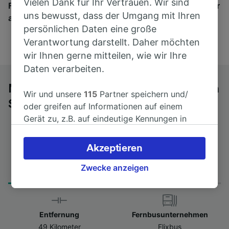
Vielen Dank für Ihr Vertrauen. Wir sind
Finden Sie hier Fahrkarten für Verbindungen von mehr
uns bewusst, dass der Umgang mit Ihren
als 170 Bahn- und Busunternehmen.
persönlichen Daten eine große
Verantwortung darstellt. Daher möchten
wir Ihnen gerne mitteilen, wie wir Ihre
Daten verarbeiten.
Mit dem Fernbus von Winterthur nach
Wir und unsere
115
Partner speichern und/
St-Gallen
oder greifen auf Informationen auf einem
Gerät zu, z.B. auf eindeutige Kennungen in
Cookies, um personenbezogene Daten zu
verarbeiten. Sie können Ihre Präferenzen
Akzeptieren
akzeptieren oder verwalten, einschließlich
Fahrtdauer
Erster und letzter Bus
Ihres Widerspruchsrechts bei berechtigtem
Zwecke anzeigen
from 50min
12:15 - 22:20
Interesse. Klicken Sie dazu bitte unten oder
besuchen Sie jederzeit die Seite der
Datenschutzrichtlinie. Diese Präferenzen
Entfernung
Fernbusunternehmen
werden unseren Partnern signalisiert und
49 Kilometer
Flixbus