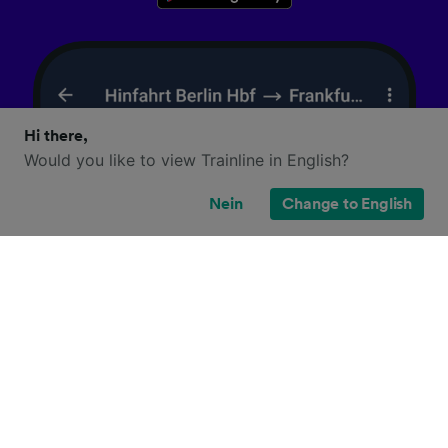
Hi there,
Would you like to view Trainline in English?
Nein
Change to English