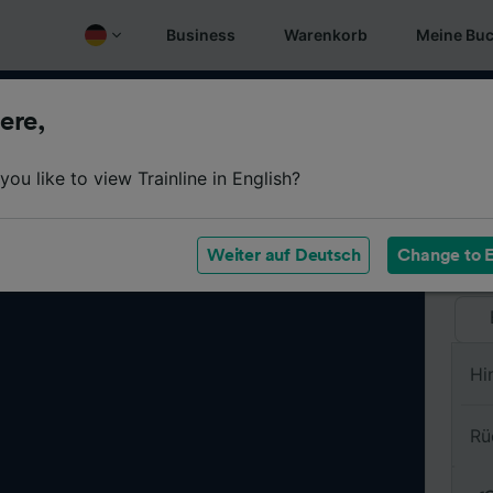
Business
Warenkorb
Meine Bu
ere,
Vo
ou like to view Trainline in English?
Na
Weiter auf Deutsch
Change to E
Hi
Rü