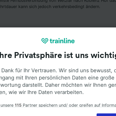
ellste Fernbusverbindung von Wetzlar nach Koblenz Hbf da
ahrtdauer kann sich jedoch verkehrsbedingt ändern.
Ihre Privatsphäre ist uns wichti
Ausstattung an Bord
 Dank für Ihr Vertrauen. Wir sind uns bewusst, 
 Wetzlar nach Koblenz Hbf mit
Flixbus
fahren. Öffnen Sie d
gang mit Ihren persönlichen Daten eine große
ormationen über die Busausstattung der Anbieter zu erfah
wortung darstellt. Daher möchten wir Ihnen ge
len, wie wir Ihre Daten verarbeiten.
 unsere
115
Partner speichern und/ oder greifen auf Inform
em Gerät zu, z.B. auf eindeutige Kennungen in Cookies, um
Klimaanlage
Barrierefreiheit
Gepäck