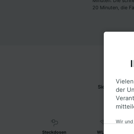
Minuten. Die schn
20 Minuten, die F
Vielen
Sie können von
der Um
Inf
Verant
mittei
Wir und
auf ein
Steckdosen
WLAN