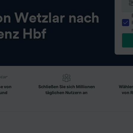
on
Wetzlar nach
enz Hbf
se von
Schließen Sie sich Millionen
Wählen
 und
täglichen Nutzern an
von R