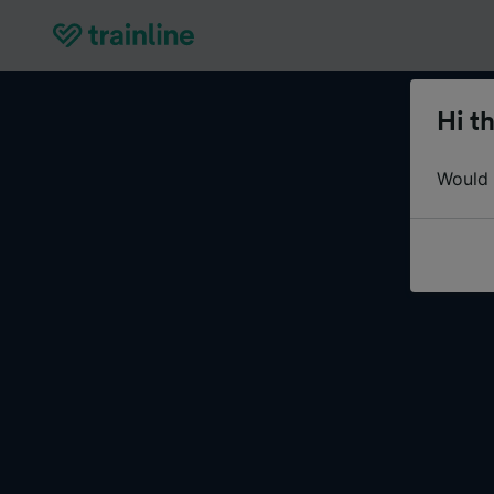
Hi th
Would y