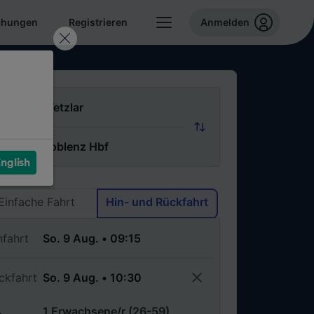
chungen
Registrieren
Anmelden
n
ch
nglish
Via
Einfache Fahrt
Hin- und Rückfahrt
nfahrt
ckfahrt
1 Erwachsene/r (26-59)