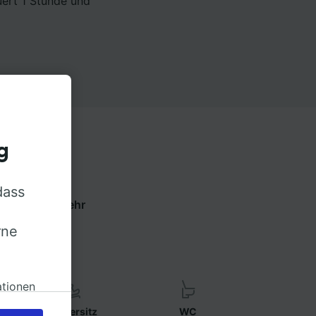
uert 1 Stunde und
g
dass
ie Tabs um mehr
ren.
rne
ationen
Kindersitz
WC