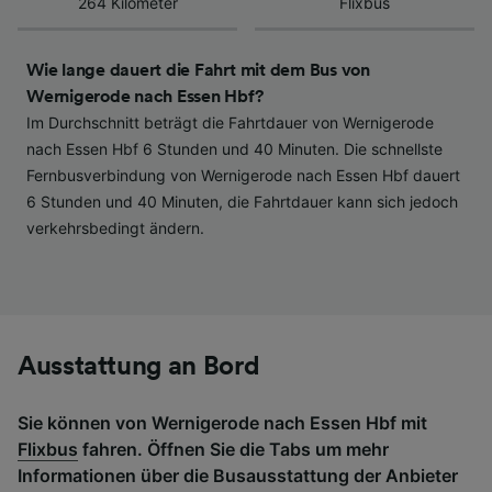
264 Kilometer
Flixbus
haben keinen Einfluss auf Surfdaten. Ihre
Daten werden nicht für Tracking-Zwecke
verwendet, wenn Sie uns gebeten haben, Ihr
Wie lange dauert die Fahrt mit dem Bus von
Surfverhalten nicht zu verfolgen.
Wernigerode nach Essen Hbf?
Im Durchschnitt beträgt die Fahrtdauer von Wernigerode
Wir und unsere Partner verarbeiten Daten, um
nach Essen Hbf 6 Stunden und 40 Minuten. Die schnellste
Folgendes bereitzustellen:
Fernbusverbindung von Wernigerode nach Essen Hbf dauert
Verwendung genauer Standortdaten.
6 Stunden und 40 Minuten, die Fahrtdauer kann sich jedoch
Endgeräteeigenschaften zur Identifikation
verkehrsbedingt ändern.
aktiv abfragen. Speichern von oder Zugriff auf
Informationen auf einem Endgerät.
Personalisierte Werbung und Inhalte, Messung
von Werbeleistung und der Performance von
Inhalten, Zielgruppenforschung sowie
Entwicklung und Verbesserung von
Angeboten.
Ausstattung an Bord
Liste der Partner (Lieferanten)
Sie können von Wernigerode nach Essen Hbf mit
Flixbus
fahren. Öffnen Sie die Tabs um mehr
Informationen über die Busausstattung der Anbieter