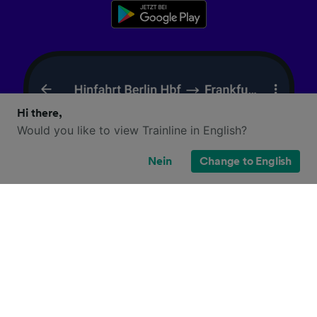
Hi there,
Would you like to view Trainline in English?
Nein
Change to English