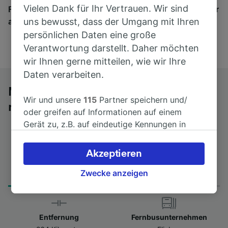
Vielen Dank für Ihr Vertrauen. Wir sind
Finden Sie hier Fahrkarten für Verbindungen von mehr
als 170 Bahn- und Busunternehmen.
uns bewusst, dass der Umgang mit Ihren
persönlichen Daten eine große
Verantwortung darstellt. Daher möchten
wir Ihnen gerne mitteilen, wie wir Ihre
Daten verarbeiten.
Mit dem Fernbus von Wernigerode
Wir und unsere
115
Partner speichern und/
nach Essen Hbf
oder greifen auf Informationen auf einem
Gerät zu, z.B. auf eindeutige Kennungen in
Cookies, um personenbezogene Daten zu
verarbeiten. Sie können Ihre Präferenzen
Akzeptieren
akzeptieren oder verwalten, einschließlich
Fahrtdauer
Erster und letzter Bus
Ihres Widerspruchsrechts bei berechtigtem
Zwecke anzeigen
from 6Std 40min
13:45 - 13:45
Interesse. Klicken Sie dazu bitte unten oder
besuchen Sie jederzeit die Seite der
Datenschutzrichtlinie. Diese Präferenzen
Entfernung
Fernbusunternehmen
werden unseren Partnern signalisiert und