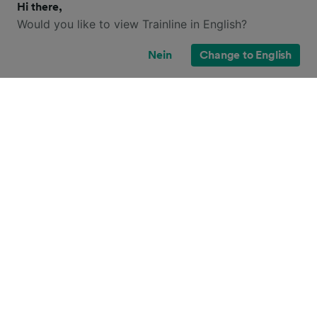
Hi there,
Would you like to view Trainline in English?
Nein
Change to English
Kontakt
Jobs