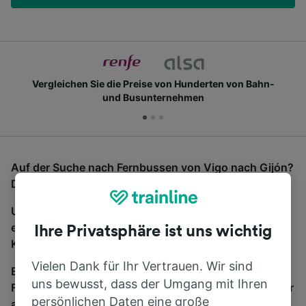
Vergleichen Sie die Preise von Hunderten von Bahn-
und Busunternehmen
Auf der Suche nach Fernbussen von Vigo nach Gijón?
Dann sind Sie hier richtig.
Um Bustickets zu finden, starten Sie einfach oben
eine Suche und wir vergleichen Fahrtzeiten und
Ihre Privatsphäre ist uns wichtig
Kosten für Bahn- und Busreisen miteinander.
Vielen Dank für Ihr Vertrauen. Wir sind
Egal, wohin die Reise geht – starten Sie mit uns.
uns bewusst, dass der Umgang mit Ihren
Finden Sie hier Fahrkarten für Verbindungen von mehr
persönlichen Daten eine große
als 170 Bahn- und Busunternehmen.