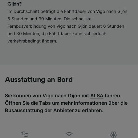
Surfverhalten nicht zu verfolgen.
Gijón?
Im Durchschnitt beträgt die Fahrtdauer von Vigo nach Gijón
Wir und unsere Partner verarbeiten Daten, um
6 Stunden und 30 Minuten. Die schnellste
Folgendes bereitzustellen:
Fernbusverbindung von Vigo nach Gijón dauert 6 Stunden
Verwendung genauer Standortdaten.
und 30 Minuten, die Fahrtdauer kann sich jedoch
Endgeräteeigenschaften zur Identifikation
verkehrsbedingt ändern.
aktiv abfragen. Speichern von oder Zugriff auf
Informationen auf einem Endgerät.
Personalisierte Werbung und Inhalte, Messung
von Werbeleistung und der Performance von
Inhalten, Zielgruppenforschung sowie
Entwicklung und Verbesserung von
Angeboten.
Ausstattung an Bord
Liste der Partner (Lieferanten)
Sie können von Vigo nach Gijón mit
ALSA
fahren.
Öffnen Sie die Tabs um mehr Informationen über die
Busausstattung der Anbieter zu erfahren.