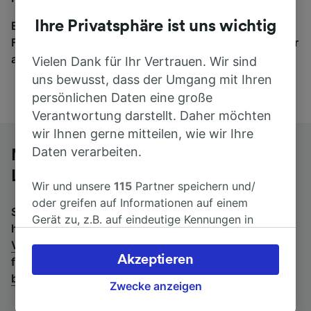
Ihre Privatsphäre ist uns wichtig
Egal, wohin die Reise geht – starten Sie mit uns.
Finden Sie hier Fahrkarten für Verbindungen von mehr
als 170 Bahn- und Busunternehmen.
Vielen Dank für Ihr Vertrauen. Wir sind
uns bewusst, dass der Umgang mit Ihren
persönlichen Daten eine große
Verantwortung darstellt. Daher möchten
wir Ihnen gerne mitteilen, wie wir Ihre
Daten verarbeiten.
Mit dem Fernbus von Venezia Santa
Lucia nach Ingolstadt Hbf
Wir und unsere
115
Partner speichern und/
oder greifen auf Informationen auf einem
Suchen Sie nach einem Rückfahrtticket? Dann bitte
Gerät zu, z.B. auf eindeutige Kennungen in
hier entlang:
Fernbusse von Ingolstadt Hbf nach
Cookies, um personenbezogene Daten zu
Venezia Santa Lucia
.
Wenn Sie lieber mit dem Zug
verarbeiten. Sie können Ihre Präferenzen
Akzeptieren
fahren, prüfen Sie die
Züge von Venezia Santa Lucia
akzeptieren oder verwalten, einschließlich
bis Ingolstadt Hbf
.
Ihres Widerspruchsrechts bei berechtigtem
Zwecke anzeigen
Interesse. Klicken Sie dazu bitte unten oder