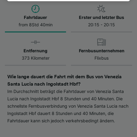
besuchen Sie jederzeit die Seite der
Datenschutzrichtlinie. Diese Präferenzen
Fahrtdauer
Erster und letzter Bus
werden unseren Partnern signalisiert und
from 8Std 40min
20:15 - 20:15
haben keinen Einfluss auf Surfdaten. Ihre
Daten werden nicht für Tracking-Zwecke
verwendet, wenn Sie uns gebeten haben, Ihr
Surfverhalten nicht zu verfolgen.
Entfernung
Fernbusunternehmen
373 Kilometer
Flixbus
Wir und unsere Partner verarbeiten Daten, um
Folgendes bereitzustellen:
Verwendung genauer Standortdaten.
Wie lange dauert die Fahrt mit dem Bus von Venezia
Endgeräteeigenschaften zur Identifikation
Santa Lucia nach Ingolstadt Hbf?
aktiv abfragen. Speichern von oder Zugriff auf
Im Durchschnitt beträgt die Fahrtdauer von Venezia Santa
Informationen auf einem Endgerät.
Personalisierte Werbung und Inhalte, Messung
Lucia nach Ingolstadt Hbf 8 Stunden und 40 Minuten. Die
von Werbeleistung und der Performance von
schnellste Fernbusverbindung von Venezia Santa Lucia nach
Inhalten, Zielgruppenforschung sowie
Ingolstadt Hbf dauert 8 Stunden und 40 Minuten, die
Entwicklung und Verbesserung von
Fahrtdauer kann sich jedoch verkehrsbedingt ändern.
Angeboten.
Liste der Partner (Lieferanten)