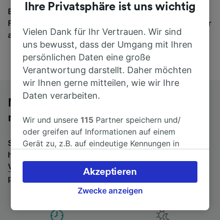
Ihre Privatsphäre ist uns wichtig
Egal, wohin die Reise geht – starten Sie mit uns.
Finden Sie hier Fahrkarten für Verbindungen von mehr
Vielen Dank für Ihr Vertrauen. Wir sind
als 170 Bahn- und Busunternehmen.
uns bewusst, dass der Umgang mit Ihren
persönlichen Daten eine große
Verantwortung darstellt. Daher möchten
wir Ihnen gerne mitteilen, wie wir Ihre
Daten verarbeiten.
Mit dem Fernbus von Valenciennes
nach Lüttich
Wir und unsere
115
Partner speichern und/
oder greifen auf Informationen auf einem
Suchen Sie nach einem Rückfahrtticket? Dann bitte
Gerät zu, z.B. auf eindeutige Kennungen in
hier entlang:
Fernbusse von Lüttich nach
Cookies, um personenbezogene Daten zu
Valenciennes
.
Wenn Sie lieber mit dem Zug fahren,
verarbeiten. Sie können Ihre Präferenzen
Akzeptieren
prüfen Sie die
Züge von Valenciennes bis Lüttich
.
akzeptieren oder verwalten, einschließlich
Ihres Widerspruchsrechts bei berechtigtem
Zwecke anzeigen
Interesse. Klicken Sie dazu bitte unten oder
besuchen Sie jederzeit die Seite der