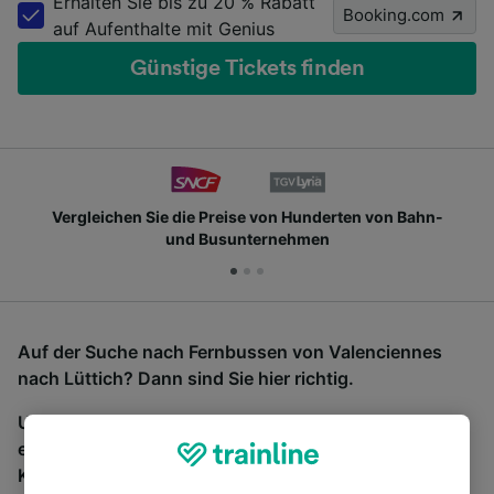
Erhalten Sie bis zu 20 % Rabatt
Booking.com
auf Aufenthalte mit Genius
Günstige Tickets finden
Vergleichen Sie die Preise von Hunderten von Bahn-
und Busunternehmen
Auf der Suche nach Fernbussen von Valenciennes
nach Lüttich? Dann sind Sie hier richtig.
Um Bustickets zu finden, starten Sie einfach oben
eine Suche und wir vergleichen Fahrtzeiten und
Kosten für Bahn- und Busreisen miteinander.