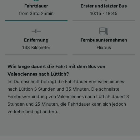
Datenschutzrichtlinie. Diese Präferenzen
Fahrtdauer
Erster und letzter Bus
werden unseren Partnern signalisiert und
from 3Std 25min
10:15 - 18:45
haben keinen Einfluss auf Surfdaten. Ihre
Daten werden nicht für Tracking-Zwecke
verwendet, wenn Sie uns gebeten haben, Ihr
Entfernung
Fernbusunternehmen
Surfverhalten nicht zu verfolgen.
148 Kilometer
Flixbus
Wir und unsere Partner verarbeiten Daten, um
Folgendes bereitzustellen:
Wie lange dauert die Fahrt mit dem Bus von
Verwendung genauer Standortdaten.
Endgeräteeigenschaften zur Identifikation
Valenciennes nach Lüttich?
aktiv abfragen. Speichern von oder Zugriff auf
Im Durchschnitt beträgt die Fahrtdauer von Valenciennes
Informationen auf einem Endgerät.
nach Lüttich 3 Stunden und 35 Minuten. Die schnellste
Personalisierte Werbung und Inhalte, Messung
Fernbusverbindung von Valenciennes nach Lüttich dauert 3
von Werbeleistung und der Performance von
Stunden und 25 Minuten, die Fahrtdauer kann sich jedoch
Inhalten, Zielgruppenforschung sowie
verkehrsbedingt ändern.
Entwicklung und Verbesserung von
Angeboten.
Liste der Partner (Lieferanten)