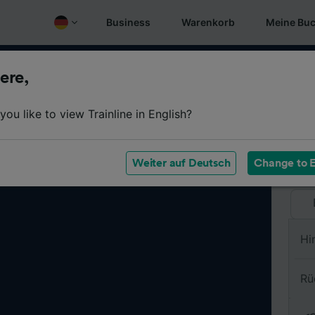
Business
Warenkorb
Meine Bu
ere,
Vo
ou like to view Trainline in English?
Na
Weiter auf Deutsch
Change to E
Hi
Rü