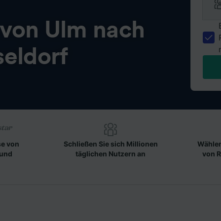
 von
Ulm nach
eldorf
se von
Schließen Sie sich Millionen
Wählen
 und
täglichen Nutzern an
von R