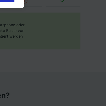
s bei
 Sie
rden
en. Ihre
 gebeten
martphone oder
ecke Busse von
ntiert werden
ellen:
mationen
 von
chung
en?