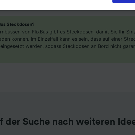
eren oder verwalten, einschließlich Ihres Widerspruchsrecht
igtem Interesse. Klicken Sie dazu bitte unten oder besuchen
t die Seite der Datenschutzrichtlinie. Diese Präferenzen we
Partnern signalisiert und haben keinen Einfluss auf Surfdat
xBus Steckdosen?
erden nicht für Tracking-Zwecke verwendet, wenn Sie uns
Fernbussen von FlixBus gibt es Steckdosen, damit Sie Ihr S
hr Surfverhalten nicht zu verfolgen.
aden können. Im Einzelfall kann es sein, dass auf einer Str
n eingesetzt werden, sodass Steckdosen an Bord nicht gara
 unsere Partner verarbeiten Daten, um Folgendes bereitzust
ung genauer Standortdaten. Endgeräteeigenschaften zur
kation aktiv abfragen. Speichern von oder Zugriff auf Infor
em Endgerät. Personalisierte Werbung und Inhalte, Messung
istung und der Performance von Inhalten, Zielgruppenfors
ntwicklung und Verbesserung von Angeboten.
r Partner (Lieferanten)
f der Suche nach weiteren Ide