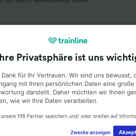
nn sich jedoch verkehrsbedingt ändern.
Ihre Privatsphäre ist uns wichti
Ausstattung an Bord
 Dank für Ihr Vertrauen. Wir sind uns bewusst, 
on Ulm nach Düsseldorf mit
Flixbus
fahren. Öffnen Sie die
gang mit Ihren persönlichen Daten eine große
ormationen über die Busausstattung der Anbieter zu erfah
wortung darstellt. Daher möchten wir Ihnen ge
len, wie wir Ihre Daten verarbeiten.
 unsere
115
Partner speichern und/ oder greifen auf Inform
em Gerät zu, z.B. auf eindeutige Kennungen in Cookies, um
Klimaanlage
Barrierefreiheit
Gepäck
nbezogene Daten zu verarbeiten. Sie können Ihre Präferen
Zwecke anzeigen
Akzept