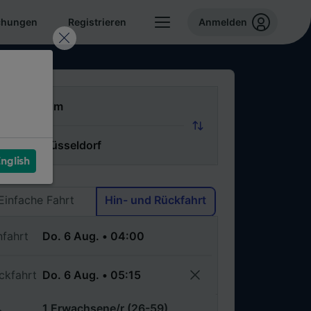
chungen
Registrieren
Anmelden
n
ch
nglish
Via
Einfache Fahrt
Hin- und Rückfahrt
nfahrt
ckfahrt
1 Erwachsene/r (26-59)