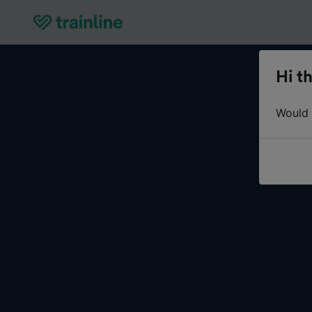
Hi th
Would y