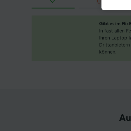
akzepti
berecht
jederzei
unseren 
Gibt es im Fli
Daten w
In fast allen 
haben, I
Ihren Laptop l
Drittanbieter
Wir und
können.
Verwend
Identifi
auf ein
Werbele
sowie E
Liste de
Au