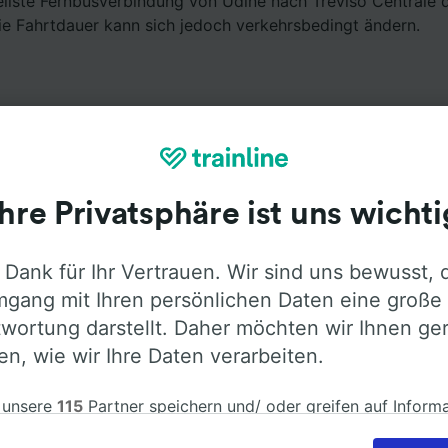
ellste Fernbusverbindung von Udine nach Treviso Centrale 
ie Fahrtdauer kann sich jedoch verkehrsbedingt ändern.
Ihre Privatsphäre ist uns wichti
Ausstattung an Bord
 Dank für Ihr Vertrauen. Wir sind uns bewusst, 
dine nach Treviso Centrale mit
Flixbus
fahren. Öffnen Sie
gang mit Ihren persönlichen Daten eine große
ormationen über die Busausstattung der Anbieter zu erfah
wortung darstellt. Daher möchten wir Ihnen ge
len, wie wir Ihre Daten verarbeiten.
 unsere
115
Partner speichern und/ oder greifen auf Inform
em Gerät zu, z.B. auf eindeutige Kennungen in Cookies, um
Klimaanlage
Barrierefreiheit
Gepäck