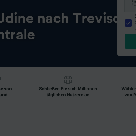
Udine nach Treviso
trale
se von
Schließen Sie sich Millionen
Wählen
 und
täglichen Nutzern an
von R