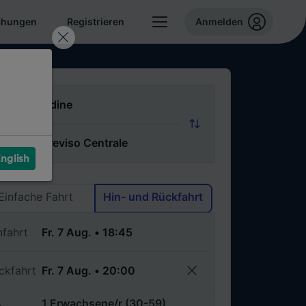
chungen
Registrieren
Anmelden
n
ch
nglish
Via
Einfache Fahrt
Hin- und Rückfahrt
nfahrt
ckfahrt
1 Erwachsene/r (30-59)