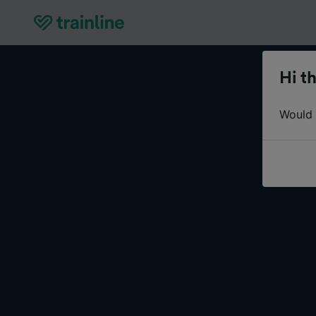
Hi th
Would y