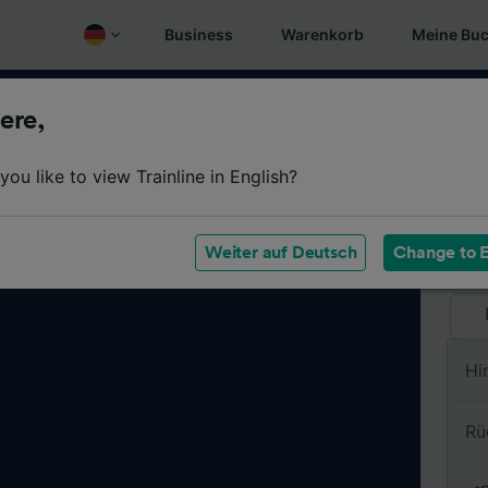
Business
Warenkorb
Meine Bu
ere,
Vo
ou like to view Trainline in English?
Na
Weiter auf Deutsch
Change to E
Hi
Rü