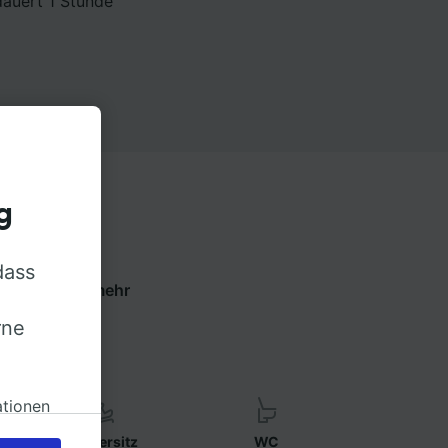
dauert 1 Stunde
g
dass
 die Tabs um mehr
ren.
rne
ationen
Kindersitz
WC