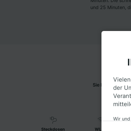
Minuten. Die schn
und 25 Minuten, d
Vielen
Sie können von U
der Um
Inf
Verant
mittei
Wir und
auf ein
Steckdosen
WLAN