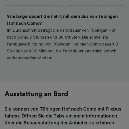
haben keinen Einfluss auf Surfdaten. Ihre
Daten werden nicht für Tracking-Zwecke
verwendet, wenn Sie uns gebeten haben, Ihr
Wie lange dauert die Fahrt mit dem Bus von Tübingen
Surfverhalten nicht zu verfolgen.
Hbf nach Como?
Im Durchschnitt beträgt die Fahrtdauer von Tübingen Hbf
Wir und unsere Partner verarbeiten Daten, um
nach Como 8 Stunden und 30 Minuten. Die schnellste
Folgendes bereitzustellen:
Fernbusverbindung von Tübingen Hbf nach Como dauert 8
Verwendung genauer Standortdaten.
Stunden und 30 Minuten, die Fahrtdauer kann sich jedoch
Endgeräteeigenschaften zur Identifikation
aktiv abfragen. Speichern von oder Zugriff auf
verkehrsbedingt ändern.
Informationen auf einem Endgerät.
Personalisierte Werbung und Inhalte, Messung
von Werbeleistung und der Performance von
Inhalten, Zielgruppenforschung sowie
Entwicklung und Verbesserung von
Angeboten.
Ausstattung an Bord
Liste der Partner (Lieferanten)
Sie können von Tübingen Hbf nach Como mit
Flixbus
fahren. Öffnen Sie die Tabs um mehr Informationen
über die Busausstattung der Anbieter zu erfahren.