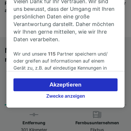
Vielen Dank für Ihr Vertrauen. Wir sind
Finden Sie hier Fahrkarten für Verbindungen von mehr
uns bewusst, dass der Umgang mit Ihren
als 170 Bahn- und Busunternehmen.
persönlichen Daten eine große
Verantwortung darstellt. Daher möchten
wir Ihnen gerne mitteilen, wie wir Ihre
Daten verarbeiten.
Mit dem Fernbus von Tübingen Hbf
Wir und unsere
115
Partner speichern und/
nach Como
oder greifen auf Informationen auf einem
Gerät zu, z.B. auf eindeutige Kennungen in
Cookies, um personenbezogene Daten zu
verarbeiten. Sie können Ihre Präferenzen
Akzeptieren
akzeptieren oder verwalten, einschließlich
Fahrtdauer
Erster und letzter Bus
Ihres Widerspruchsrechts bei berechtigtem
Zwecke anzeigen
from 8Std 30min
09:10 - 09:10
Interesse. Klicken Sie dazu bitte unten oder
besuchen Sie jederzeit die Seite der
Datenschutzrichtlinie. Diese Präferenzen
Entfernung
Fernbusunternehmen
werden unseren Partnern signalisiert und
301 Kilometer
Flixbus