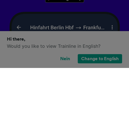
Hi there,
Would you like to view Trainline in English?
Nein
Change to English