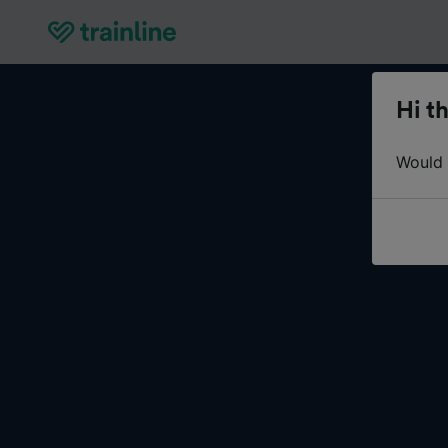
Hi th
Would y