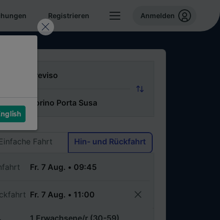
chungen
Registrieren
Anmelden
n
ch
nglish
Via
Einfache Fahrt
Hin- und Rückfahrt
nfahrt
ckfahrt
1 Erwachsene/r (30-59)