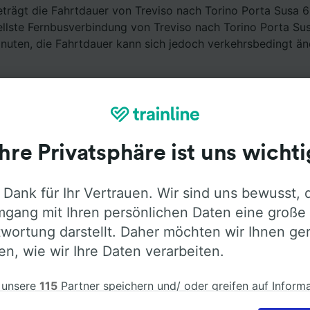
eträgt die Fahrtdauer von Treviso nach Torino Porta Susa 
ellste Fernbusverbindung von Treviso nach Torino Porta Su
nuten, die Fahrtdauer kann sich jedoch verkehrsbedingt än
Ihre Privatsphäre ist uns wichti
Ausstattung an Bord
 Dank für Ihr Vertrauen. Wir sind uns bewusst, 
gang mit Ihren persönlichen Daten eine große
eviso nach Torino Porta Susa mit
Flixbus
fahren. Öffnen Si
wortung darstellt. Daher möchten wir Ihnen ge
ormationen über die Busausstattung der Anbieter zu erfah
len, wie wir Ihre Daten verarbeiten.
 unsere
115
Partner speichern und/ oder greifen auf Inform
em Gerät zu, z.B. auf eindeutige Kennungen in Cookies, um