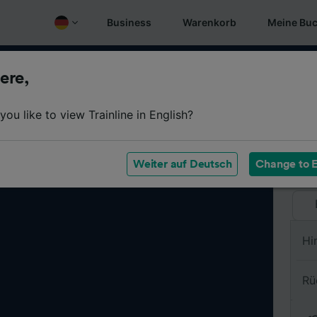
Business
Warenkorb
Meine Bu
ere,
Vo
ou like to view Trainline in English?
Na
Weiter auf Deutsch
Change to E
Hi
Rü