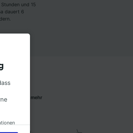
6 Stunden und 15
sa dauert 6
dern.
g
dass
e die Tabs um mehr
rne
ren.
ationen