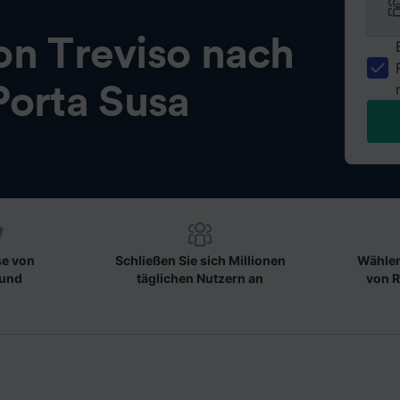
von
Treviso nach
Porta Susa
se von
Schließen Sie sich Millionen
Wählen
 und
täglichen Nutzern an
von R