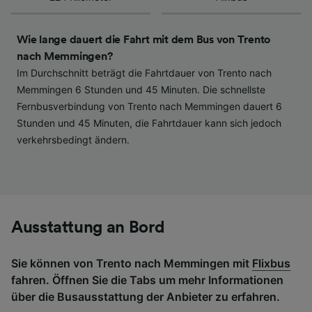
haben keinen Einfluss auf Surfdaten. Ihre
Daten werden nicht für Tracking-Zwecke
verwendet, wenn Sie uns gebeten haben, Ihr
Wie lange dauert die Fahrt mit dem Bus von Trento
Surfverhalten nicht zu verfolgen.
nach Memmingen?
Im Durchschnitt beträgt die Fahrtdauer von Trento nach
Wir und unsere Partner verarbeiten Daten, um
Memmingen 6 Stunden und 45 Minuten. Die schnellste
Folgendes bereitzustellen:
Fernbusverbindung von Trento nach Memmingen dauert 6
Verwendung genauer Standortdaten.
Stunden und 45 Minuten, die Fahrtdauer kann sich jedoch
Endgeräteeigenschaften zur Identifikation
aktiv abfragen. Speichern von oder Zugriff auf
verkehrsbedingt ändern.
Informationen auf einem Endgerät.
Personalisierte Werbung und Inhalte, Messung
von Werbeleistung und der Performance von
Inhalten, Zielgruppenforschung sowie
Entwicklung und Verbesserung von
Angeboten.
Ausstattung an Bord
Liste der Partner (Lieferanten)
Sie können von Trento nach Memmingen mit
Flixbus
fahren. Öffnen Sie die Tabs um mehr Informationen
über die Busausstattung der Anbieter zu erfahren.