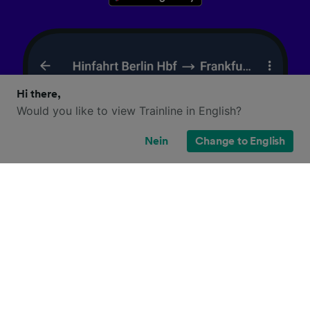
Hi there,
Would you like to view Trainline in English?
Nein
Change to English