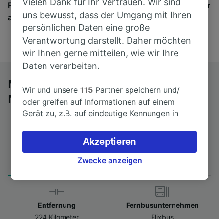
Vielen Dank für Ihr Vertrauen. Wir sind
Finden Sie hier Fahrkarten für Verbindungen von mehr
uns bewusst, dass der Umgang mit Ihren
als 170 Bahn- und Busunternehmen.
persönlichen Daten eine große
Verantwortung darstellt. Daher möchten
wir Ihnen gerne mitteilen, wie wir Ihre
Daten verarbeiten.
Mit dem Fernbus von Trento nach
Wir und unsere
115
Partner speichern und/
Memmingen
oder greifen auf Informationen auf einem
Gerät zu, z.B. auf eindeutige Kennungen in
Cookies, um personenbezogene Daten zu
verarbeiten. Sie können Ihre Präferenzen
Akzeptieren
akzeptieren oder verwalten, einschließlich
Fahrtdauer
Erster und letzter Bus
Ihres Widerspruchsrechts bei berechtigtem
Zwecke anzeigen
from 6Std 45min
11:05 - 11:05
Interesse. Klicken Sie dazu bitte unten oder
besuchen Sie jederzeit die Seite der
Datenschutzrichtlinie. Diese Präferenzen
Entfernung
Fernbusunternehmen
werden unseren Partnern signalisiert und
224 Kilometer
Flixbus