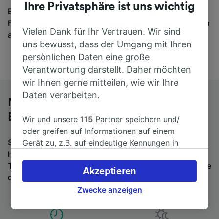
Ihre Privatsphäre ist uns wichtig
Egal, wohin die Reise geht – starten Sie mit uns.
Finden Sie hier Fahrkarten für Verbindungen von mehr
Vielen Dank für Ihr Vertrauen. Wir sind
als 170 Bahn- und Busunternehmen.
uns bewusst, dass der Umgang mit Ihren
persönlichen Daten eine große
Verantwortung darstellt. Daher möchten
wir Ihnen gerne mitteilen, wie wir Ihre
Daten verarbeiten.
Mit dem Fernbus von Toulon nach
Bordeaux
Wir und unsere
115
Partner speichern und/
oder greifen auf Informationen auf einem
Suchen Sie nach einem Rückfahrtticket? Dann bitte
Gerät zu, z.B. auf eindeutige Kennungen in
hier entlang:
Fernbusse von Bordeaux nach
Cookies, um personenbezogene Daten zu
Toulon
.
Wenn Sie lieber mit dem Zug fahren, prüfen Sie
verarbeiten. Sie können Ihre Präferenzen
Akzeptieren
die
Züge von Toulon bis Bordeaux
.
akzeptieren oder verwalten, einschließlich
Ihres Widerspruchsrechts bei berechtigtem
Zwecke anzeigen
Interesse. Klicken Sie dazu bitte unten oder
besuchen Sie jederzeit die Seite der