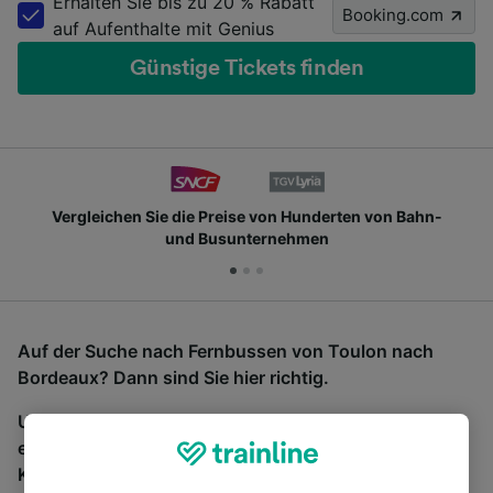
Erhalten Sie bis zu 20 % Rabatt
Booking.com
auf Aufenthalte mit Genius
Günstige Tickets finden
Vergleichen Sie die Preise von Hunderten von Bahn-
und Busunternehmen
Auf der Suche nach Fernbussen von Toulon nach
Bordeaux? Dann sind Sie hier richtig.
Um Bustickets zu finden, starten Sie einfach oben
eine Suche und wir vergleichen Fahrtzeiten und
Kosten für Bahn- und Busreisen miteinander.