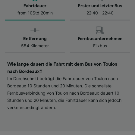
Datenschutzrichtlinie. Diese Präferenzen
Fahrtdauer
Erster und letzter Bus
werden unseren Partnern signalisiert und
from 10Std 20min
22:40 - 22:40
haben keinen Einfluss auf Surfdaten. Ihre
Daten werden nicht für Tracking-Zwecke
verwendet, wenn Sie uns gebeten haben, Ihr
Entfernung
Fernbusunternehmen
Surfverhalten nicht zu verfolgen.
554 Kilometer
Flixbus
Wir und unsere Partner verarbeiten Daten, um
Folgendes bereitzustellen:
Wie lange dauert die Fahrt mit dem Bus von Toulon
Verwendung genauer Standortdaten.
Endgeräteeigenschaften zur Identifikation
nach Bordeaux?
aktiv abfragen. Speichern von oder Zugriff auf
Im Durchschnitt beträgt die Fahrtdauer von Toulon nach
Informationen auf einem Endgerät.
Bordeaux 10 Stunden und 20 Minuten. Die schnellste
Personalisierte Werbung und Inhalte, Messung
Fernbusverbindung von Toulon nach Bordeaux dauert 10
von Werbeleistung und der Performance von
Stunden und 20 Minuten, die Fahrtdauer kann sich jedoch
Inhalten, Zielgruppenforschung sowie
verkehrsbedingt ändern.
Entwicklung und Verbesserung von
Angeboten.
Liste der Partner (Lieferanten)