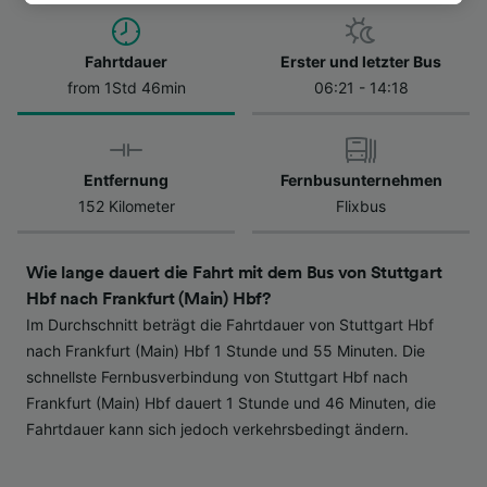
besuchen Sie jederzeit die Seite der
Datenschutzrichtlinie. Diese Präferenzen
Fahrtdauer
Erster und letzter Bus
werden unseren Partnern signalisiert und
from 1Std 46min
06:21 - 14:18
haben keinen Einfluss auf Surfdaten. Ihre
Daten werden nicht für Tracking-Zwecke
verwendet, wenn Sie uns gebeten haben, Ihr
Surfverhalten nicht zu verfolgen.
Entfernung
Fernbusunternehmen
152 Kilometer
Flixbus
Wir und unsere Partner verarbeiten Daten, um
Folgendes bereitzustellen:
Verwendung genauer Standortdaten.
Wie lange dauert die Fahrt mit dem Bus von Stuttgart
Endgeräteeigenschaften zur Identifikation
Hbf nach Frankfurt (Main) Hbf?
aktiv abfragen. Speichern von oder Zugriff auf
Im Durchschnitt beträgt die Fahrtdauer von Stuttgart Hbf
Informationen auf einem Endgerät.
Personalisierte Werbung und Inhalte, Messung
nach Frankfurt (Main) Hbf 1 Stunde und 55 Minuten. Die
von Werbeleistung und der Performance von
schnellste Fernbusverbindung von Stuttgart Hbf nach
Inhalten, Zielgruppenforschung sowie
Frankfurt (Main) Hbf dauert 1 Stunde und 46 Minuten, die
Entwicklung und Verbesserung von
Fahrtdauer kann sich jedoch verkehrsbedingt ändern.
Angeboten.
Liste der Partner (Lieferanten)