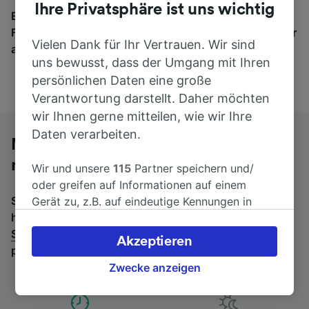
Ihre Privatsphäre ist uns wichtig
Egal, wohin die Reise geht – starten Sie mit uns.
Finden Sie hier Fahrkarten für Verbindungen von mehr
Vielen Dank für Ihr Vertrauen. Wir sind
als 170 Bahn- und Busunternehmen.
uns bewusst, dass der Umgang mit Ihren
persönlichen Daten eine große
Verantwortung darstellt. Daher möchten
wir Ihnen gerne mitteilen, wie wir Ihre
Daten verarbeiten.
Mit dem Fernbus von Schwandorf
nach Hof Hbf
Wir und unsere
115
Partner speichern und/
oder greifen auf Informationen auf einem
Suchen Sie nach einem Rückfahrtticket? Dann bitte
Gerät zu, z.B. auf eindeutige Kennungen in
hier entlang:
Fernbusse von Hof Hbf nach
Cookies, um personenbezogene Daten zu
Schwandorf
.
Wenn Sie lieber mit dem Zug fahren,
verarbeiten. Sie können Ihre Präferenzen
Akzeptieren
prüfen Sie die
Züge von Schwandorf bis Hof Hbf
.
akzeptieren oder verwalten, einschließlich
Ihres Widerspruchsrechts bei berechtigtem
Zwecke anzeigen
Interesse. Klicken Sie dazu bitte unten oder
besuchen Sie jederzeit die Seite der