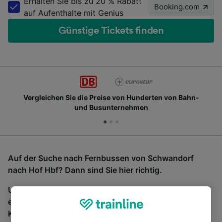
Erhalten Sie bis zu 20 % Rabatt
Booking.com
auf Aufenthalte mit Genius
Günstige Tickets finden
Vergleichen Sie die Preise von Hunderten von Bahn-
und Busunternehmen
Auf der Suche nach Fernbussen von Schwandorf
nach Hof Hbf? Dann sind Sie hier richtig.
Um Bustickets zu finden, starten Sie einfach oben
eine Suche und wir vergleichen Fahrtzeiten und
Kosten für Bahn- und Busreisen miteinander.