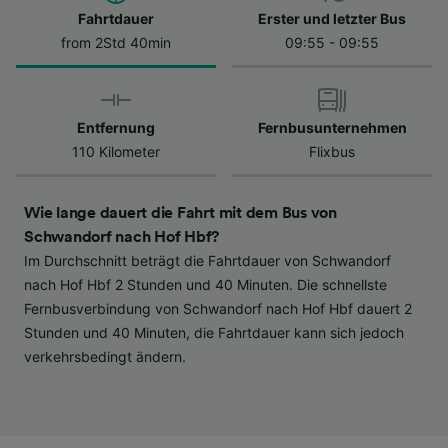
Datenschutzrichtlinie. Diese Präferenzen
Fahrtdauer
Erster und letzter Bus
werden unseren Partnern signalisiert und
from 2Std 40min
09:55 - 09:55
haben keinen Einfluss auf Surfdaten. Ihre
Daten werden nicht für Tracking-Zwecke
verwendet, wenn Sie uns gebeten haben, Ihr
Entfernung
Fernbusunternehmen
Surfverhalten nicht zu verfolgen.
110 Kilometer
Flixbus
Wir und unsere Partner verarbeiten Daten, um
Folgendes bereitzustellen:
Wie lange dauert die Fahrt mit dem Bus von
Verwendung genauer Standortdaten.
Endgeräteeigenschaften zur Identifikation
Schwandorf nach Hof Hbf?
aktiv abfragen. Speichern von oder Zugriff auf
Im Durchschnitt beträgt die Fahrtdauer von Schwandorf
Informationen auf einem Endgerät.
nach Hof Hbf 2 Stunden und 40 Minuten. Die schnellste
Personalisierte Werbung und Inhalte, Messung
Fernbusverbindung von Schwandorf nach Hof Hbf dauert 2
von Werbeleistung und der Performance von
Stunden und 40 Minuten, die Fahrtdauer kann sich jedoch
Inhalten, Zielgruppenforschung sowie
verkehrsbedingt ändern.
Entwicklung und Verbesserung von
Angeboten.
Liste der Partner (Lieferanten)