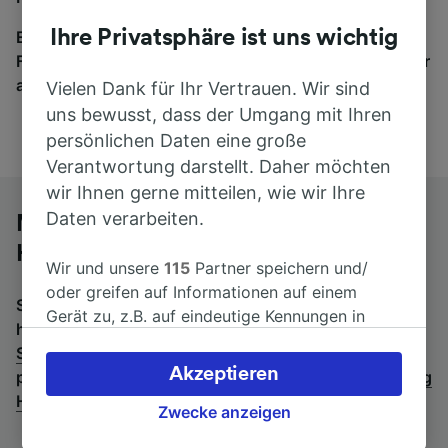
Ihre Privatsphäre ist uns wichtig
Egal, wohin die Reise geht – starten Sie mit uns.
Finden Sie hier Fahrkarten für Verbindungen von mehr
als 170 Bahn- und Busunternehmen.
Vielen Dank für Ihr Vertrauen. Wir sind
uns bewusst, dass der Umgang mit Ihren
persönlichen Daten eine große
Verantwortung darstellt. Daher möchten
wir Ihnen gerne mitteilen, wie wir Ihre
Daten verarbeiten.
Mit dem Fernbus von Saarbrücken
Hbf nach Duisburg Hbf
Wir und unsere
115
Partner speichern und/
oder greifen auf Informationen auf einem
Suchen Sie nach einem Rückfahrtticket? Dann bitte
Gerät zu, z.B. auf eindeutige Kennungen in
hier entlang:
Fernbusse von Duisburg Hbf nach
Cookies, um personenbezogene Daten zu
Saarbrücken Hbf
.
Wenn Sie lieber mit dem Zug fahren,
verarbeiten. Sie können Ihre Präferenzen
Akzeptieren
prüfen Sie die
Züge von Saarbrücken Hbf bis Duisburg
akzeptieren oder verwalten, einschließlich
Hbf
.
Ihres Widerspruchsrechts bei berechtigtem
Zwecke anzeigen
Interesse. Klicken Sie dazu bitte unten oder