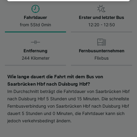
besuchen Sie jederzeit die Seite der
Datenschutzrichtlinie. Diese Präferenzen
Fahrtdauer
Erster und letzter Bus
werden unseren Partnern signalisiert und
from 5Std 0min
12:20 - 12:50
haben keinen Einfluss auf Surfdaten. Ihre
Daten werden nicht für Tracking-Zwecke
verwendet, wenn Sie uns gebeten haben, Ihr
Surfverhalten nicht zu verfolgen.
Entfernung
Fernbusunternehmen
244 Kilometer
Flixbus
Wir und unsere Partner verarbeiten Daten, um
Folgendes bereitzustellen:
Verwendung genauer Standortdaten.
Wie lange dauert die Fahrt mit dem Bus von
Endgeräteeigenschaften zur Identifikation
Saarbrücken Hbf nach Duisburg Hbf?
aktiv abfragen. Speichern von oder Zugriff auf
Im Durchschnitt beträgt die Fahrtdauer von Saarbrücken Hbf
Informationen auf einem Endgerät.
Personalisierte Werbung und Inhalte, Messung
nach Duisburg Hbf 5 Stunden und 15 Minuten. Die schnellste
von Werbeleistung und der Performance von
Fernbusverbindung von Saarbrücken Hbf nach Duisburg Hbf
Inhalten, Zielgruppenforschung sowie
dauert 5 Stunden und 0 Minuten, die Fahrtdauer kann sich
Entwicklung und Verbesserung von
jedoch verkehrsbedingt ändern.
Angeboten.
Liste der Partner (Lieferanten)