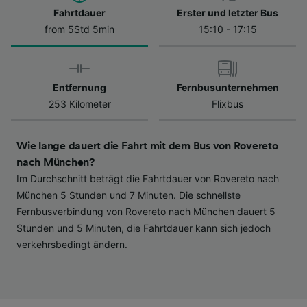
Datenschutzrichtlinie. Diese Präferenzen
Fahrtdauer
Erster und letzter Bus
werden unseren Partnern signalisiert und
from 5Std 5min
15:10 - 17:15
haben keinen Einfluss auf Surfdaten. Ihre
Daten werden nicht für Tracking-Zwecke
verwendet, wenn Sie uns gebeten haben, Ihr
Entfernung
Fernbusunternehmen
Surfverhalten nicht zu verfolgen.
253 Kilometer
Flixbus
Wir und unsere Partner verarbeiten Daten, um
Folgendes bereitzustellen:
Wie lange dauert die Fahrt mit dem Bus von Rovereto
Verwendung genauer Standortdaten.
Endgeräteeigenschaften zur Identifikation
nach München?
aktiv abfragen. Speichern von oder Zugriff auf
Im Durchschnitt beträgt die Fahrtdauer von Rovereto nach
Informationen auf einem Endgerät.
München 5 Stunden und 7 Minuten. Die schnellste
Personalisierte Werbung und Inhalte, Messung
Fernbusverbindung von Rovereto nach München dauert 5
von Werbeleistung und der Performance von
Stunden und 5 Minuten, die Fahrtdauer kann sich jedoch
Inhalten, Zielgruppenforschung sowie
verkehrsbedingt ändern.
Entwicklung und Verbesserung von
Angeboten.
Liste der Partner (Lieferanten)