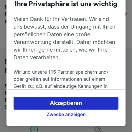
Ihre Privatsphäre ist uns wichtig
Egal, wohin die Reise geht – starten Sie mit uns.
Finden Sie hier Fahrkarten für Verbindungen von mehr
Vielen Dank für Ihr Vertrauen. Wir sind
als 170 Bahn- und Busunternehmen.
uns bewusst, dass der Umgang mit Ihren
persönlichen Daten eine große
Verantwortung darstellt. Daher möchten
wir Ihnen gerne mitteilen, wie wir Ihre
Daten verarbeiten.
Mit dem Fernbus von Rovereto nach
München
Wir und unsere
115
Partner speichern und/
oder greifen auf Informationen auf einem
Suchen Sie nach einem Rückfahrtticket? Dann bitte
Gerät zu, z.B. auf eindeutige Kennungen in
hier entlang:
Fernbusse von München nach
Cookies, um personenbezogene Daten zu
Rovereto
.
Wenn Sie lieber mit dem Zug fahren, prüfen
verarbeiten. Sie können Ihre Präferenzen
Akzeptieren
Sie die
Züge von Rovereto bis München
.
akzeptieren oder verwalten, einschließlich
Ihres Widerspruchsrechts bei berechtigtem
Zwecke anzeigen
Interesse. Klicken Sie dazu bitte unten oder
besuchen Sie jederzeit die Seite der