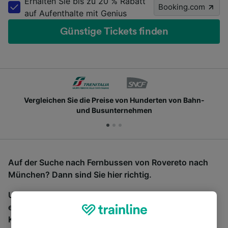
Erhalten Sie bis zu 20 % Rabatt
Booking.com
auf Aufenthalte mit Genius
Günstige Tickets finden
Vergleichen Sie die Preise von Hunderten von Bahn-
und Busunternehmen
Auf der Suche nach Fernbussen von Rovereto nach
München? Dann sind Sie hier richtig.
Um Bustickets zu finden, starten Sie einfach oben
eine Suche und wir vergleichen Fahrtzeiten und
Kosten für Bahn- und Busreisen miteinander.