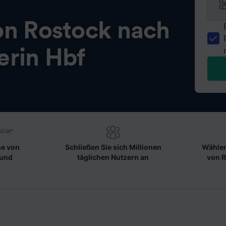
on
Rostock nach
rin Hbf
se von
Schließen Sie sich Millionen
Wählen
 und
täglichen Nutzern an
von R