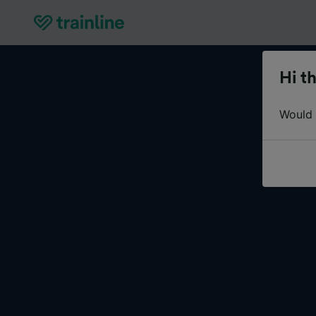
Hi th
Would y