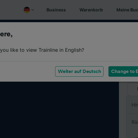
Business
Warenkorb
Meine Bu
ere,
Vo
ou like to view Trainline in English?
Na
Weiter auf Deutsch
Change to E
Hi
Rü