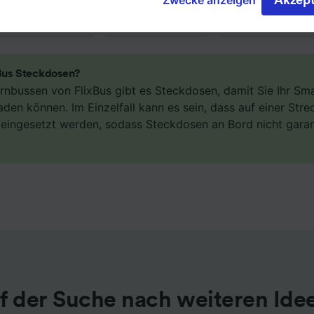
eren oder verwalten, einschließlich Ihres Widerspruchsrecht
igtem Interesse. Klicken Sie dazu bitte unten oder besuchen
t die Seite der Datenschutzrichtlinie. Diese Präferenzen we
Partnern signalisiert und haben keinen Einfluss auf Surfdat
xBus Steckdosen?
erden nicht für Tracking-Zwecke verwendet, wenn Sie uns
Fernbussen von FlixBus gibt es Steckdosen, damit Sie Ihr S
hr Surfverhalten nicht zu verfolgen.
aden können. Im Einzelfall kann es sein, dass auf einer Str
n eingesetzt werden, sodass Steckdosen an Bord nicht gara
 unsere Partner verarbeiten Daten, um Folgendes bereitzust
ung genauer Standortdaten. Endgeräteeigenschaften zur
kation aktiv abfragen. Speichern von oder Zugriff auf Infor
em Endgerät. Personalisierte Werbung und Inhalte, Messung
istung und der Performance von Inhalten, Zielgruppenfors
ntwicklung und Verbesserung von Angeboten.
r Partner (Lieferanten)
f der Suche nach weiteren Ide