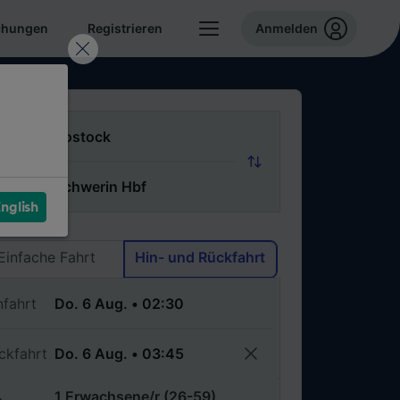
chungen
Registrieren
Anmelden
n
ch
nglish
Via
Einfache Fahrt
Hin- und Rückfahrt
nfahrt
ckfahrt
1 Erwachsene/r (26-59)