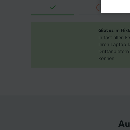
akzepti
berecht
jederzei
unseren 
Gibt es im Fli
Daten w
In fast allen 
haben, I
Ihren Laptop l
Drittanbieter
Wir und
Verwend
können.
Identifi
auf ein
Werbele
sowie E
Liste de
Au