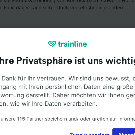
ellste Fernbusverbindung von Rostock nach Schwerin Hbf d
ie Fahrtdauer kann sich jedoch verkehrsbedingt ändern.
Ihre Privatsphäre ist uns wichti
Ausstattung an Bord
 Dank für Ihr Vertrauen. Wir sind uns bewusst, 
gang mit Ihren persönlichen Daten eine große
Rostock nach Schwerin Hbf mit
Flixbus
fahren. Öffnen Sie 
wortung darstellt. Daher möchten wir Ihnen ge
ormationen über die Busausstattung der Anbieter zu erfah
len, wie wir Ihre Daten verarbeiten.
 unsere
115
Partner speichern und/ oder greifen auf Inform
em Gerät zu, z.B. auf eindeutige Kennungen in Cookies, um
nbezogene Daten zu verarbeiten. Sie können Ihre Präferen
Klimaanlage
Barrierefreiheit
Gepäck
Zwecke anzeigen
Akzept