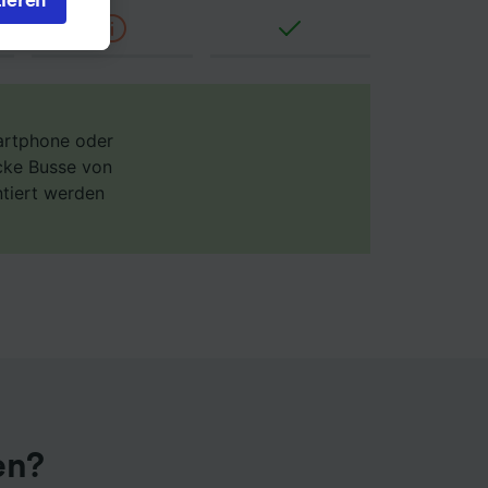
s bei
 Sie
rden
en. Ihre
 gebeten
martphone oder
ecke Busse von
ntiert werden
ellen:
mationen
 von
chung
en?