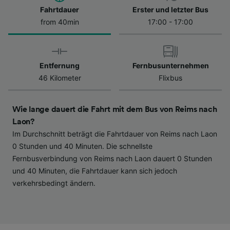
Datenschutzrichtlinie. Diese Präferenzen
Fahrtdauer
Erster und letzter Bus
werden unseren Partnern signalisiert und
from 40min
17:00 - 17:00
haben keinen Einfluss auf Surfdaten. Ihre
Daten werden nicht für Tracking-Zwecke
verwendet, wenn Sie uns gebeten haben, Ihr
Entfernung
Fernbusunternehmen
Surfverhalten nicht zu verfolgen.
46 Kilometer
Flixbus
Wir und unsere Partner verarbeiten Daten, um
Folgendes bereitzustellen:
Wie lange dauert die Fahrt mit dem Bus von Reims nach
Verwendung genauer Standortdaten.
Endgeräteeigenschaften zur Identifikation
Laon?
aktiv abfragen. Speichern von oder Zugriff auf
Im Durchschnitt beträgt die Fahrtdauer von Reims nach Laon
Informationen auf einem Endgerät.
0 Stunden und 40 Minuten. Die schnellste
Personalisierte Werbung und Inhalte, Messung
Fernbusverbindung von Reims nach Laon dauert 0 Stunden
von Werbeleistung und der Performance von
und 40 Minuten, die Fahrtdauer kann sich jedoch
Inhalten, Zielgruppenforschung sowie
verkehrsbedingt ändern.
Entwicklung und Verbesserung von
Angeboten.
Liste der Partner (Lieferanten)