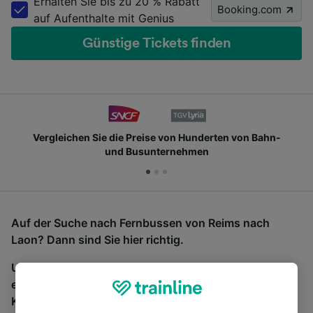
Erhalten Sie bis zu 20 % Rabatt
Booking.com
auf Aufenthalte mit Genius
Günstige Tickets finden
Vergleichen Sie die Preise von Hunderten von Bahn-
und Busunternehmen
Auf der Suche nach Fernbussen von Reims nach
Laon? Dann sind Sie hier richtig.
Um Bustickets zu finden, starten Sie einfach oben
eine Suche und wir vergleichen Fahrtzeiten und
Kosten für Bahn- und Busreisen miteinander.