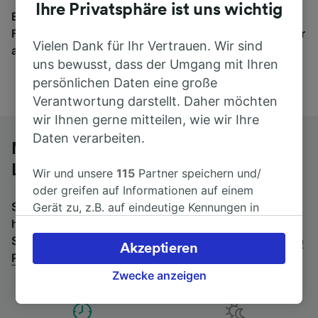
Ihre Privatsphäre ist uns wichtig
Egal, wohin die Reise geht – starten Sie mit uns.
Finden Sie hier Fahrkarten für Verbindungen von mehr
Vielen Dank für Ihr Vertrauen. Wir sind
als 170 Bahn- und Busunternehmen.
uns bewusst, dass der Umgang mit Ihren
persönlichen Daten eine große
Verantwortung darstellt. Daher möchten
wir Ihnen gerne mitteilen, wie wir Ihre
Daten verarbeiten.
Mit dem Fernbus von Reims nach
Laon
Wir und unsere
115
Partner speichern und/
oder greifen auf Informationen auf einem
Suchen Sie nach einem Rückfahrtticket? Dann bitte
Gerät zu, z.B. auf eindeutige Kennungen in
hier entlang:
Fernbusse von Laon nach Reims
.
Wenn
Cookies, um personenbezogene Daten zu
Sie lieber mit dem Zug fahren, prüfen Sie die
Züge von
verarbeiten. Sie können Ihre Präferenzen
Akzeptieren
Reims bis Laon
.
akzeptieren oder verwalten, einschließlich
Ihres Widerspruchsrechts bei berechtigtem
Zwecke anzeigen
Interesse. Klicken Sie dazu bitte unten oder
besuchen Sie jederzeit die Seite der