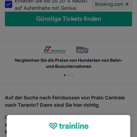
Erhalten Sie bis zu 20 % Rabatt
Booking.com
auf Aufenthalte mit Genius
Günstige Tickets finden
Vergleichen Sie die Preise von Hunderten von Bahn-
und Busunternehmen
Auf der Suche nach Fernbussen von Prato Centrale
nach Taranto? Dann sind Sie hier richtig.
Um Bustickets zu finden, starten Sie einfach oben
eine Suche und wir vergleichen Fahrtzeiten und
Kosten für Bahn- und Busreisen miteinander.