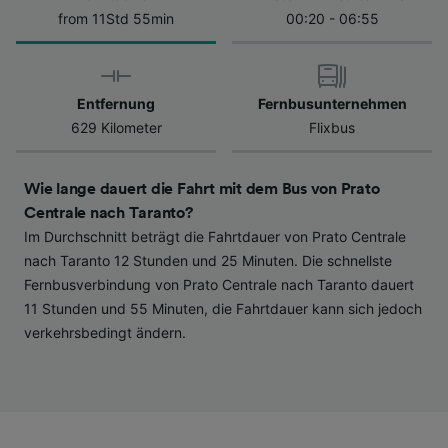
Datenschutzrichtlinie. Diese Präferenzen
from 11Std 55min
00:20 - 06:55
werden unseren Partnern signalisiert und
haben keinen Einfluss auf Surfdaten. Ihre
Daten werden nicht für Tracking-Zwecke
Entfernung
Fernbusunternehmen
verwendet, wenn Sie uns gebeten haben, Ihr
629 Kilometer
Flixbus
Surfverhalten nicht zu verfolgen.
Wir und unsere Partner verarbeiten Daten, um
Wie lange dauert die Fahrt mit dem Bus von Prato
Folgendes bereitzustellen:
Centrale nach Taranto?
Verwendung genauer Standortdaten.
Im Durchschnitt beträgt die Fahrtdauer von Prato Centrale
Endgeräteeigenschaften zur Identifikation
aktiv abfragen. Speichern von oder Zugriff auf
nach Taranto 12 Stunden und 25 Minuten. Die schnellste
Informationen auf einem Endgerät.
Fernbusverbindung von Prato Centrale nach Taranto dauert
Personalisierte Werbung und Inhalte, Messung
11 Stunden und 55 Minuten, die Fahrtdauer kann sich jedoch
von Werbeleistung und der Performance von
verkehrsbedingt ändern.
Inhalten, Zielgruppenforschung sowie
Entwicklung und Verbesserung von
Angeboten.
Liste der Partner (Lieferanten)