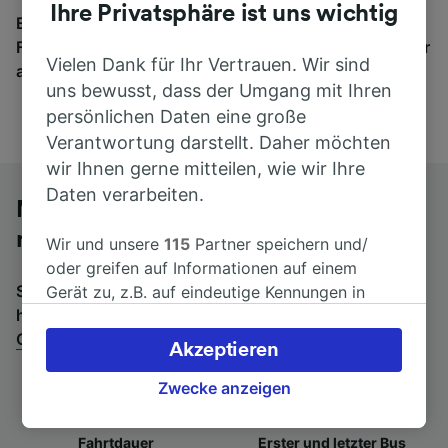
Ihre Privatsphäre ist uns wichtig
Egal, wohin die Reise geht – starten Sie mit uns.
Finden Sie hier Fahrkarten für Verbindungen von mehr
Vielen Dank für Ihr Vertrauen. Wir sind
als 170 Bahn- und Busunternehmen.
uns bewusst, dass der Umgang mit Ihren
persönlichen Daten eine große
Verantwortung darstellt. Daher möchten
wir Ihnen gerne mitteilen, wie wir Ihre
Daten verarbeiten.
Mit dem Fernbus von Prato Centrale
nach Taranto
Wir und unsere
115
Partner speichern und/
oder greifen auf Informationen auf einem
Suchen Sie nach einem Rückfahrtticket? Dann bitte
Gerät zu, z.B. auf eindeutige Kennungen in
hier entlang:
Fernbusse von Taranto nach Prato
Cookies, um personenbezogene Daten zu
Centrale
.
verarbeiten. Sie können Ihre Präferenzen
Akzeptieren
akzeptieren oder verwalten, einschließlich
Ihres Widerspruchsrechts bei berechtigtem
Zwecke anzeigen
Interesse. Klicken Sie dazu bitte unten oder
besuchen Sie jederzeit die Seite der
Fahrtdauer
Erster und letzter Bus