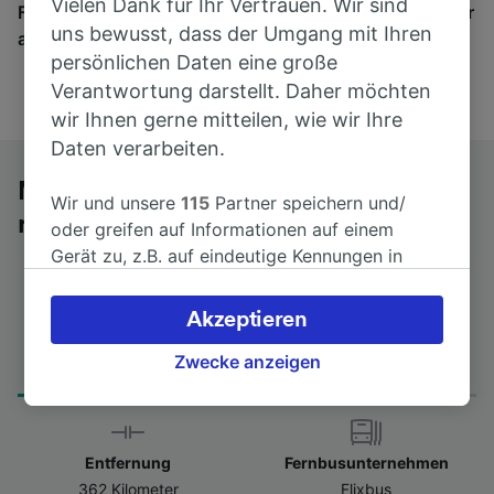
Vielen Dank für Ihr Vertrauen. Wir sind
Finden Sie hier Fahrkarten für Verbindungen von mehr
uns bewusst, dass der Umgang mit Ihren
als 170 Bahn- und Busunternehmen.
persönlichen Daten eine große
Verantwortung darstellt. Daher möchten
wir Ihnen gerne mitteilen, wie wir Ihre
Daten verarbeiten.
Mit dem Fernbus von Porto Garibaldi
Wir und unsere
115
Partner speichern und/
nach Turin
oder greifen auf Informationen auf einem
Gerät zu, z.B. auf eindeutige Kennungen in
Cookies, um personenbezogene Daten zu
verarbeiten. Sie können Ihre Präferenzen
Akzeptieren
akzeptieren oder verwalten, einschließlich
Fahrtdauer
Erster und letzter Bus
Ihres Widerspruchsrechts bei berechtigtem
Zwecke anzeigen
from 7Std 15min
14:05 - 14:05
Interesse. Klicken Sie dazu bitte unten oder
besuchen Sie jederzeit die Seite der
Datenschutzrichtlinie. Diese Präferenzen
Entfernung
Fernbusunternehmen
werden unseren Partnern signalisiert und
362 Kilometer
Flixbus