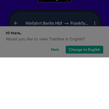
Hi there,
Would you like to view Trainline in English?
Nein
Change to English