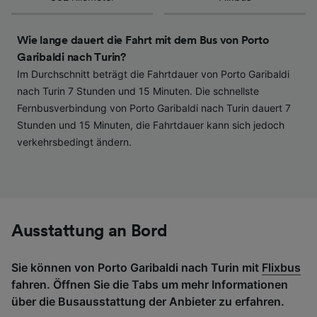
haben keinen Einfluss auf Surfdaten. Ihre
Daten werden nicht für Tracking-Zwecke
verwendet, wenn Sie uns gebeten haben, Ihr
Wie lange dauert die Fahrt mit dem Bus von Porto
Surfverhalten nicht zu verfolgen.
Garibaldi nach Turin?
Im Durchschnitt beträgt die Fahrtdauer von Porto Garibaldi
Wir und unsere Partner verarbeiten Daten, um
nach Turin 7 Stunden und 15 Minuten. Die schnellste
Folgendes bereitzustellen:
Fernbusverbindung von Porto Garibaldi nach Turin dauert 7
Verwendung genauer Standortdaten.
Stunden und 15 Minuten, die Fahrtdauer kann sich jedoch
Endgeräteeigenschaften zur Identifikation
aktiv abfragen. Speichern von oder Zugriff auf
verkehrsbedingt ändern.
Informationen auf einem Endgerät.
Personalisierte Werbung und Inhalte, Messung
von Werbeleistung und der Performance von
Inhalten, Zielgruppenforschung sowie
Entwicklung und Verbesserung von
Angeboten.
Ausstattung an Bord
Liste der Partner (Lieferanten)
Sie können von Porto Garibaldi nach Turin mit
Flixbus
fahren. Öffnen Sie die Tabs um mehr Informationen
über die Busausstattung der Anbieter zu erfahren.