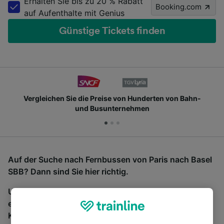
Erhalten Sie bis zu 20 % Rabatt
Booking.com
auf Aufenthalte mit Genius
Günstige Tickets finden
Vergleichen Sie die Preise von Hunderten von Bahn-
und Busunternehmen
Auf der Suche nach Fernbussen von Paris nach Basel
SBB? Dann sind Sie hier richtig.
Um Bustickets zu finden, starten Sie einfach oben
eine Suche und wir vergleichen Fahrtzeiten und
Kosten für Bahn- und Busreisen miteinander.