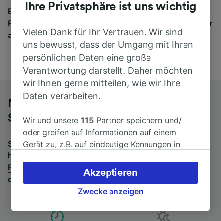
Ihre Privatsphäre ist uns wichtig
Egal, wohin die Reise geht – starten Sie mit uns.
Finden Sie hier Fahrkarten für Verbindungen von mehr
Vielen Dank für Ihr Vertrauen. Wir sind
als 170 Bahn- und Busunternehmen.
uns bewusst, dass der Umgang mit Ihren
persönlichen Daten eine große
Verantwortung darstellt. Daher möchten
wir Ihnen gerne mitteilen, wie wir Ihre
Daten verarbeiten.
Mit dem Fernbus von Paris nach Basel
SBB
Wir und unsere
115
Partner speichern und/
oder greifen auf Informationen auf einem
Suchen Sie nach einem Rückfahrtticket? Dann bitte
Gerät zu, z.B. auf eindeutige Kennungen in
hier entlang:
Fernbusse von Basel SBB nach
Cookies, um personenbezogene Daten zu
Paris
.
Wenn Sie lieber mit dem Zug fahren, prüfen Sie
verarbeiten. Sie können Ihre Präferenzen
Akzeptieren
die
Züge von Paris bis Basel SBB
.
akzeptieren oder verwalten, einschließlich
Ihres Widerspruchsrechts bei berechtigtem
Zwecke anzeigen
Interesse. Klicken Sie dazu bitte unten oder
besuchen Sie jederzeit die Seite der