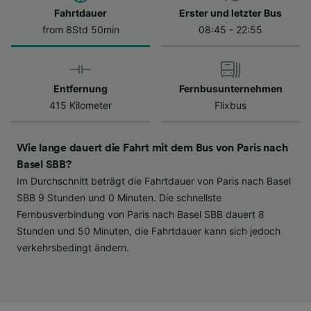
Datenschutzrichtlinie. Diese Präferenzen
Fahrtdauer
Erster und letzter Bus
werden unseren Partnern signalisiert und
from 8Std 50min
08:45 - 22:55
haben keinen Einfluss auf Surfdaten. Ihre
Daten werden nicht für Tracking-Zwecke
verwendet, wenn Sie uns gebeten haben, Ihr
Entfernung
Fernbusunternehmen
Surfverhalten nicht zu verfolgen.
415 Kilometer
Flixbus
Wir und unsere Partner verarbeiten Daten, um
Folgendes bereitzustellen:
Wie lange dauert die Fahrt mit dem Bus von Paris nach
Verwendung genauer Standortdaten.
Endgeräteeigenschaften zur Identifikation
Basel SBB?
aktiv abfragen. Speichern von oder Zugriff auf
Im Durchschnitt beträgt die Fahrtdauer von Paris nach Basel
Informationen auf einem Endgerät.
SBB 9 Stunden und 0 Minuten. Die schnellste
Personalisierte Werbung und Inhalte, Messung
Fernbusverbindung von Paris nach Basel SBB dauert 8
von Werbeleistung und der Performance von
Stunden und 50 Minuten, die Fahrtdauer kann sich jedoch
Inhalten, Zielgruppenforschung sowie
verkehrsbedingt ändern.
Entwicklung und Verbesserung von
Angeboten.
Liste der Partner (Lieferanten)