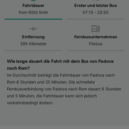
Datenschutzrichtlinie. Diese Präferenzen
Fahrtdauer
Erster und letzter Bus
werden unseren Partnern signalisiert und
from 6Std 5min
07:15 - 23:50
haben keinen Einfluss auf Surfdaten. Ihre
Daten werden nicht für Tracking-Zwecke
verwendet, wenn Sie uns gebeten haben, Ihr
Entfernung
Fernbusunternehmen
Surfverhalten nicht zu verfolgen.
395 Kilometer
Flixbus
Wir und unsere Partner verarbeiten Daten, um
Folgendes bereitzustellen:
Wie lange dauert die Fahrt mit dem Bus von Padova
Verwendung genauer Standortdaten.
Endgeräteeigenschaften zur Identifikation
nach Rom?
aktiv abfragen. Speichern von oder Zugriff auf
Im Durchschnitt beträgt die Fahrtdauer von Padova nach
Informationen auf einem Endgerät.
Rom 8 Stunden und 25 Minuten. Die schnellste
Personalisierte Werbung und Inhalte, Messung
Fernbusverbindung von Padova nach Rom dauert 6 Stunden
von Werbeleistung und der Performance von
und 5 Minuten, die Fahrtdauer kann sich jedoch
Inhalten, Zielgruppenforschung sowie
verkehrsbedingt ändern.
Entwicklung und Verbesserung von
Angeboten.
Liste der Partner (Lieferanten)