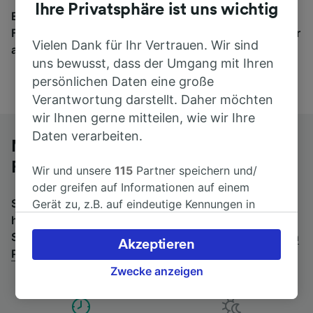
Ihre Privatsphäre ist uns wichtig
Egal, wohin die Reise geht – starten Sie mit uns.
Finden Sie hier Fahrkarten für Verbindungen von mehr
Vielen Dank für Ihr Vertrauen. Wir sind
als 170 Bahn- und Busunternehmen.
uns bewusst, dass der Umgang mit Ihren
persönlichen Daten eine große
Verantwortung darstellt. Daher möchten
wir Ihnen gerne mitteilen, wie wir Ihre
Daten verarbeiten.
Mit dem Fernbus von Padova nach
Rom
Wir und unsere
115
Partner speichern und/
oder greifen auf Informationen auf einem
Suchen Sie nach einem Rückfahrtticket? Dann bitte
Gerät zu, z.B. auf eindeutige Kennungen in
hier entlang:
Fernbusse von Rom nach Padova
.
Wenn
Cookies, um personenbezogene Daten zu
Sie lieber mit dem Zug fahren, prüfen Sie die
Züge von
verarbeiten. Sie können Ihre Präferenzen
Akzeptieren
Padova bis Rom
.
akzeptieren oder verwalten, einschließlich
Ihres Widerspruchsrechts bei berechtigtem
Zwecke anzeigen
Interesse. Klicken Sie dazu bitte unten oder
besuchen Sie jederzeit die Seite der