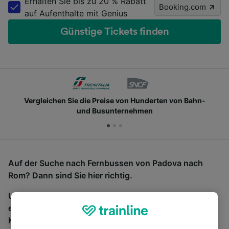
Erhalten Sie bis zu 20 % Rabatt
Booking.com
auf Aufenthalte mit Genius
Günstige Tickets finden
Vergleichen Sie die Preise von Hunderten von Bahn-
und Busunternehmen
Auf der Suche nach Fernbussen von Padova nach
Rom? Dann sind Sie hier richtig.
Um Bustickets zu finden, starten Sie einfach oben
eine Suche und wir vergleichen Fahrtzeiten und
Kosten für Bahn- und Busreisen miteinander.