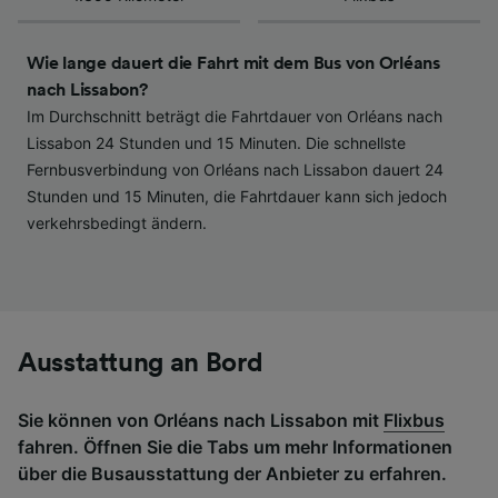
haben keinen Einfluss auf Surfdaten. Ihre
Daten werden nicht für Tracking-Zwecke
verwendet, wenn Sie uns gebeten haben, Ihr
Wie lange dauert die Fahrt mit dem Bus von Orléans
Surfverhalten nicht zu verfolgen.
nach Lissabon?
Im Durchschnitt beträgt die Fahrtdauer von Orléans nach
Wir und unsere Partner verarbeiten Daten, um
Lissabon 24 Stunden und 15 Minuten. Die schnellste
Folgendes bereitzustellen:
Fernbusverbindung von Orléans nach Lissabon dauert 24
Verwendung genauer Standortdaten.
Stunden und 15 Minuten, die Fahrtdauer kann sich jedoch
Endgeräteeigenschaften zur Identifikation
aktiv abfragen. Speichern von oder Zugriff auf
verkehrsbedingt ändern.
Informationen auf einem Endgerät.
Personalisierte Werbung und Inhalte, Messung
von Werbeleistung und der Performance von
Inhalten, Zielgruppenforschung sowie
Entwicklung und Verbesserung von
Angeboten.
Ausstattung an Bord
Liste der Partner (Lieferanten)
Sie können von Orléans nach Lissabon mit
Flixbus
fahren. Öffnen Sie die Tabs um mehr Informationen
über die Busausstattung der Anbieter zu erfahren.