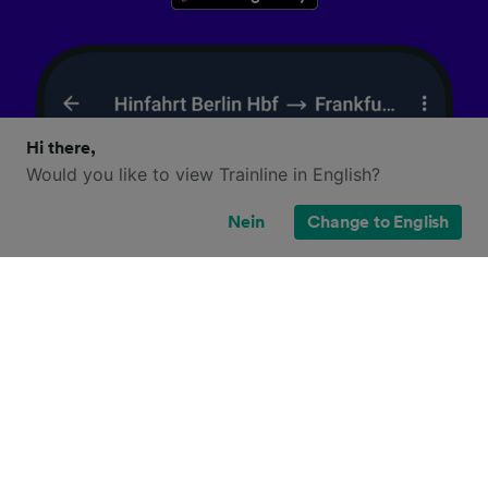
Hi there,
Would you like to view Trainline in English?
Nein
Change to English