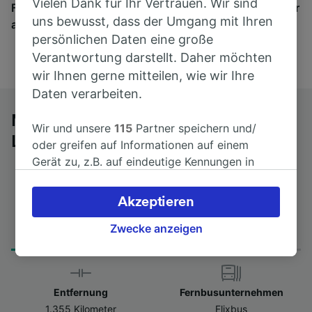
Vielen Dank für Ihr Vertrauen. Wir sind
Finden Sie hier Fahrkarten für Verbindungen von mehr
uns bewusst, dass der Umgang mit Ihren
als 170 Bahn- und Busunternehmen.
persönlichen Daten eine große
Verantwortung darstellt. Daher möchten
wir Ihnen gerne mitteilen, wie wir Ihre
Daten verarbeiten.
Mit dem Fernbus von Orléans nach
Wir und unsere
115
Partner speichern und/
Lissabon
oder greifen auf Informationen auf einem
Gerät zu, z.B. auf eindeutige Kennungen in
Cookies, um personenbezogene Daten zu
verarbeiten. Sie können Ihre Präferenzen
Akzeptieren
akzeptieren oder verwalten, einschließlich
Fahrtdauer
Erster und letzter Bus
Ihres Widerspruchsrechts bei berechtigtem
Zwecke anzeigen
from 24Std 15min
18:00 - 18:00
Interesse. Klicken Sie dazu bitte unten oder
besuchen Sie jederzeit die Seite der
Datenschutzrichtlinie. Diese Präferenzen
Entfernung
Fernbusunternehmen
werden unseren Partnern signalisiert und
1.355 Kilometer
Flixbus