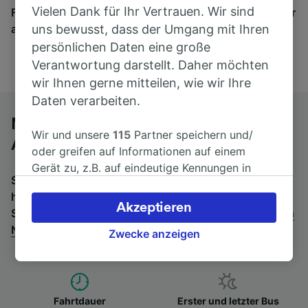
Vielen Dank für Ihr Vertrauen. Wir sind
Finden Sie hier Fahrkarten für Verbindungen von mehr
als 170 Bahn- und Busunternehmen.
uns bewusst, dass der Umgang mit Ihren
persönlichen Daten eine große
Verantwortung darstellt. Daher möchten
wir Ihnen gerne mitteilen, wie wir Ihre
Daten verarbeiten.
Mit dem Fernbus von Nîmes nach
Wir und unsere
115
Partner speichern und/
Arles
oder greifen auf Informationen auf einem
Gerät zu, z.B. auf eindeutige Kennungen in
Suchen Sie nach einem Rückfahrtticket? Dann bitte
Cookies, um personenbezogene Daten zu
hier entlang:
Fernbusse von Arles nach Nîmes
.
Wenn
verarbeiten. Sie können Ihre Präferenzen
Akzeptieren
Sie lieber mit dem Zug fahren, prüfen Sie die
Züge von
akzeptieren oder verwalten, einschließlich
Nîmes bis Arles
.
Ihres Widerspruchsrechts bei berechtigtem
Zwecke anzeigen
Interesse. Klicken Sie dazu bitte unten oder
besuchen Sie jederzeit die Seite der
Datenschutzrichtlinie. Diese Präferenzen
werden unseren Partnern signalisiert und
Fahrtdauer
Erster und letzter Bus