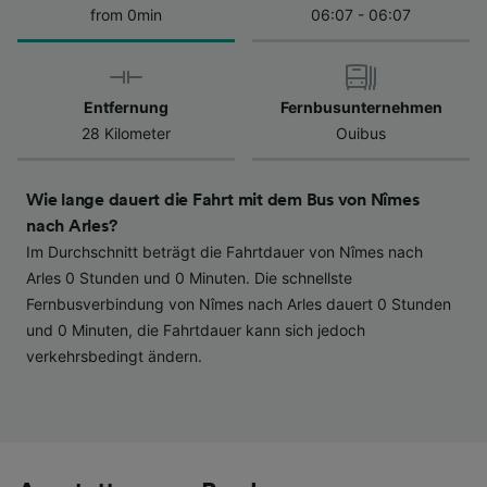
haben keinen Einfluss auf Surfdaten. Ihre
from 0min
06:07 - 06:07
Daten werden nicht für Tracking-Zwecke
verwendet, wenn Sie uns gebeten haben, Ihr
Surfverhalten nicht zu verfolgen.
Entfernung
Fernbusunternehmen
Wir und unsere Partner verarbeiten Daten, um
28 Kilometer
Ouibus
Folgendes bereitzustellen:
Verwendung genauer Standortdaten.
Wie lange dauert die Fahrt mit dem Bus von Nîmes
Endgeräteeigenschaften zur Identifikation
nach Arles?
aktiv abfragen. Speichern von oder Zugriff auf
Informationen auf einem Endgerät.
Im Durchschnitt beträgt die Fahrtdauer von Nîmes nach
Personalisierte Werbung und Inhalte, Messung
Arles 0 Stunden und 0 Minuten. Die schnellste
von Werbeleistung und der Performance von
Fernbusverbindung von Nîmes nach Arles dauert 0 Stunden
Inhalten, Zielgruppenforschung sowie
und 0 Minuten, die Fahrtdauer kann sich jedoch
Entwicklung und Verbesserung von
verkehrsbedingt ändern.
Angeboten.
Liste der Partner (Lieferanten)