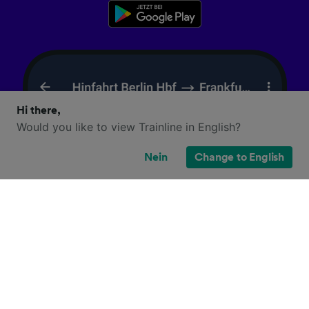
Hi there,
Would you like to view Trainline in English?
Nein
Change to English