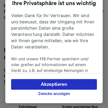
Ihre Privatsphäre ist uns wichtig
Egal, wohin die Reise geht – starten Sie mit uns.
Finden Sie hier Fahrkarten für Verbindungen von mehr
Vielen Dank für Ihr Vertrauen. Wir sind
als 170 Bahn- und Busunternehmen.
uns bewusst, dass der Umgang mit Ihren
persönlichen Daten eine große
Verantwortung darstellt. Daher möchten
wir Ihnen gerne mitteilen, wie wir Ihre
Daten verarbeiten.
Mit dem Fernbus von Napoli Piazza
Garibaldi nach Venedig
Wir und unsere
115
Partner speichern und/
oder greifen auf Informationen auf einem
Suchen Sie nach einem Rückfahrtticket? Dann bitte
Gerät zu, z.B. auf eindeutige Kennungen in
hier entlang:
Fernbusse von Venedig nach Napoli
Cookies, um personenbezogene Daten zu
Piazza Garibaldi
.
verarbeiten. Sie können Ihre Präferenzen
Akzeptieren
akzeptieren oder verwalten, einschließlich
Ihres Widerspruchsrechts bei berechtigtem
Zwecke anzeigen
Interesse. Klicken Sie dazu bitte unten oder
besuchen Sie jederzeit die Seite der
Fahrtdauer
Erster und letzter Bus