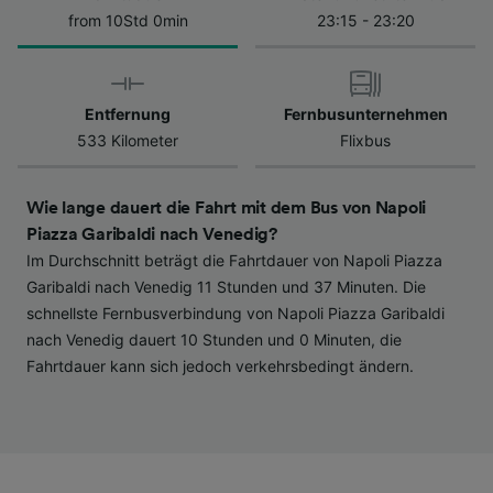
Datenschutzrichtlinie. Diese Präferenzen
from 10Std 0min
23:15 - 23:20
werden unseren Partnern signalisiert und
haben keinen Einfluss auf Surfdaten. Ihre
Daten werden nicht für Tracking-Zwecke
Entfernung
Fernbusunternehmen
verwendet, wenn Sie uns gebeten haben, Ihr
533 Kilometer
Flixbus
Surfverhalten nicht zu verfolgen.
Wir und unsere Partner verarbeiten Daten, um
Wie lange dauert die Fahrt mit dem Bus von Napoli
Folgendes bereitzustellen:
Piazza Garibaldi nach Venedig?
Verwendung genauer Standortdaten.
Im Durchschnitt beträgt die Fahrtdauer von Napoli Piazza
Endgeräteeigenschaften zur Identifikation
aktiv abfragen. Speichern von oder Zugriff auf
Garibaldi nach Venedig 11 Stunden und 37 Minuten. Die
Informationen auf einem Endgerät.
schnellste Fernbusverbindung von Napoli Piazza Garibaldi
Personalisierte Werbung und Inhalte, Messung
nach Venedig dauert 10 Stunden und 0 Minuten, die
von Werbeleistung und der Performance von
Fahrtdauer kann sich jedoch verkehrsbedingt ändern.
Inhalten, Zielgruppenforschung sowie
Entwicklung und Verbesserung von
Angeboten.
Liste der Partner (Lieferanten)