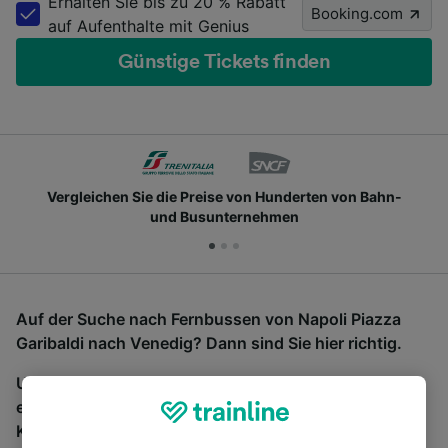
Erhalten Sie bis zu 20 % Rabatt
Booking.com
auf Aufenthalte mit Genius
Günstige Tickets finden
Vergleichen Sie die Preise von Hunderten von Bahn-
und Busunternehmen
Auf der Suche nach Fernbussen von Napoli Piazza
Garibaldi nach Venedig? Dann sind Sie hier richtig.
Um Bustickets zu finden, starten Sie einfach oben
eine Suche und wir vergleichen Fahrtzeiten und
Kosten für Bahn- und Busreisen miteinander.