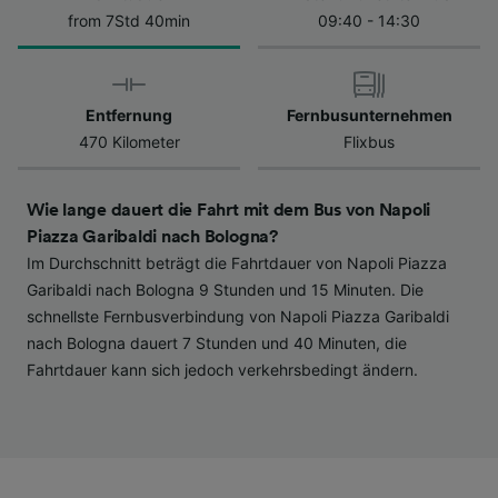
Datenschutzrichtlinie. Diese Präferenzen
from 7Std 40min
09:40 - 14:30
werden unseren Partnern signalisiert und
haben keinen Einfluss auf Surfdaten. Ihre
Daten werden nicht für Tracking-Zwecke
Entfernung
Fernbusunternehmen
verwendet, wenn Sie uns gebeten haben, Ihr
470 Kilometer
Flixbus
Surfverhalten nicht zu verfolgen.
Wir und unsere Partner verarbeiten Daten, um
Wie lange dauert die Fahrt mit dem Bus von Napoli
Folgendes bereitzustellen:
Piazza Garibaldi nach Bologna?
Verwendung genauer Standortdaten.
Im Durchschnitt beträgt die Fahrtdauer von Napoli Piazza
Endgeräteeigenschaften zur Identifikation
aktiv abfragen. Speichern von oder Zugriff auf
Garibaldi nach Bologna 9 Stunden und 15 Minuten. Die
Informationen auf einem Endgerät.
schnellste Fernbusverbindung von Napoli Piazza Garibaldi
Personalisierte Werbung und Inhalte, Messung
nach Bologna dauert 7 Stunden und 40 Minuten, die
von Werbeleistung und der Performance von
Fahrtdauer kann sich jedoch verkehrsbedingt ändern.
Inhalten, Zielgruppenforschung sowie
Entwicklung und Verbesserung von
Angeboten.
Liste der Partner (Lieferanten)