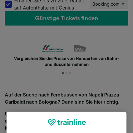
Erhalten Sie bis zu 20 % Rabatt
Booking.com
auf Aufenthalte mit Genius
Günstige Tickets finden
Vergleichen Sie die Preise von Hunderten von Bahn-
und Busunternehmen
Auf der Suche nach Fernbussen von Napoli Piazza
Garibaldi nach Bologna? Dann sind Sie hier richtig.
Um Bustickets zu finden, starten Sie einfach oben
eine Suche und wir vergleichen Fahrtzeiten und
Kosten für Bahn- und Busreisen miteinander.