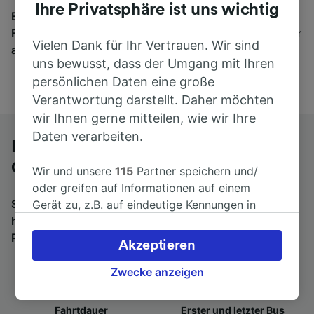
Ihre Privatsphäre ist uns wichtig
Egal, wohin die Reise geht – starten Sie mit uns.
Finden Sie hier Fahrkarten für Verbindungen von mehr
Vielen Dank für Ihr Vertrauen. Wir sind
als 170 Bahn- und Busunternehmen.
uns bewusst, dass der Umgang mit Ihren
persönlichen Daten eine große
Verantwortung darstellt. Daher möchten
wir Ihnen gerne mitteilen, wie wir Ihre
Daten verarbeiten.
Mit dem Fernbus von Napoli Piazza
Garibaldi nach Bologna
Wir und unsere
115
Partner speichern und/
oder greifen auf Informationen auf einem
Suchen Sie nach einem Rückfahrtticket? Dann bitte
Gerät zu, z.B. auf eindeutige Kennungen in
hier entlang:
Fernbusse von Bologna nach Napoli
Cookies, um personenbezogene Daten zu
Piazza Garibaldi
.
verarbeiten. Sie können Ihre Präferenzen
Akzeptieren
akzeptieren oder verwalten, einschließlich
Ihres Widerspruchsrechts bei berechtigtem
Zwecke anzeigen
Interesse. Klicken Sie dazu bitte unten oder
besuchen Sie jederzeit die Seite der
Fahrtdauer
Erster und letzter Bus