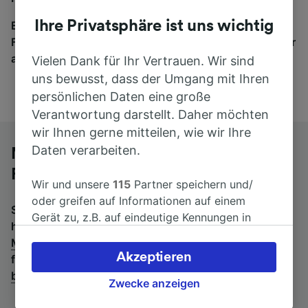
Ihre Privatsphäre ist uns wichtig
Egal, wohin die Reise geht – starten Sie mit uns.
Finden Sie hier Fahrkarten für Verbindungen von mehr
als 170 Bahn- und Busunternehmen.
Vielen Dank für Ihr Vertrauen. Wir sind
uns bewusst, dass der Umgang mit Ihren
persönlichen Daten eine große
Verantwortung darstellt. Daher möchten
wir Ihnen gerne mitteilen, wie wir Ihre
Daten verarbeiten.
Mit dem Fernbus von Montpellier St-
Roch nach Barcelona
Wir und unsere
115
Partner speichern und/
oder greifen auf Informationen auf einem
Suchen Sie nach einem Rückfahrtticket? Dann bitte
Gerät zu, z.B. auf eindeutige Kennungen in
hier entlang:
Fernbusse von Barcelona nach
Cookies, um personenbezogene Daten zu
Montpellier St-Roch
.
Wenn Sie lieber mit dem Zug
verarbeiten. Sie können Ihre Präferenzen
Akzeptieren
fahren, prüfen Sie die
Züge von Montpellier St-Roch
akzeptieren oder verwalten, einschließlich
bis Barcelona
.
Ihres Widerspruchsrechts bei berechtigtem
Zwecke anzeigen
Interesse. Klicken Sie dazu bitte unten oder