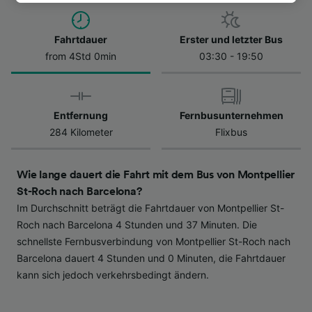
besuchen Sie jederzeit die Seite der
Datenschutzrichtlinie. Diese Präferenzen
Fahrtdauer
Erster und letzter Bus
werden unseren Partnern signalisiert und
from 4Std 0min
03:30 - 19:50
haben keinen Einfluss auf Surfdaten. Ihre
Daten werden nicht für Tracking-Zwecke
verwendet, wenn Sie uns gebeten haben, Ihr
Surfverhalten nicht zu verfolgen.
Entfernung
Fernbusunternehmen
284 Kilometer
Flixbus
Wir und unsere Partner verarbeiten Daten, um
Folgendes bereitzustellen:
Verwendung genauer Standortdaten.
Wie lange dauert die Fahrt mit dem Bus von Montpellier
Endgeräteeigenschaften zur Identifikation
St-Roch nach Barcelona?
aktiv abfragen. Speichern von oder Zugriff auf
Im Durchschnitt beträgt die Fahrtdauer von Montpellier St-
Informationen auf einem Endgerät.
Personalisierte Werbung und Inhalte, Messung
Roch nach Barcelona 4 Stunden und 37 Minuten. Die
von Werbeleistung und der Performance von
schnellste Fernbusverbindung von Montpellier St-Roch nach
Inhalten, Zielgruppenforschung sowie
Barcelona dauert 4 Stunden und 0 Minuten, die Fahrtdauer
Entwicklung und Verbesserung von
kann sich jedoch verkehrsbedingt ändern.
Angeboten.
Liste der Partner (Lieferanten)