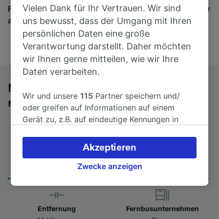
Vielen Dank für Ihr Vertrauen. Wir sind
Finden Sie hier Fahrkarten für Verbindungen von mehr
als 170 Bahn- und Busunternehmen.
uns bewusst, dass der Umgang mit Ihren
persönlichen Daten eine große
Verantwortung darstellt. Daher möchten
wir Ihnen gerne mitteilen, wie wir Ihre
Daten verarbeiten.
Mit dem Fernbus von Massa Centro
Wir und unsere
115
Partner speichern und/
nach La Spezia Centrale
oder greifen auf Informationen auf einem
Gerät zu, z.B. auf eindeutige Kennungen in
Cookies, um personenbezogene Daten zu
verarbeiten. Sie können Ihre Präferenzen
Akzeptieren
akzeptieren oder verwalten, einschließlich
Fahrtdauer
Erster und letzter Bus
Ihres Widerspruchsrechts bei berechtigtem
Zwecke anzeigen
from 40min
17:20 - 17:20
Interesse. Klicken Sie dazu bitte unten oder
besuchen Sie jederzeit die Seite der
Datenschutzrichtlinie. Diese Präferenzen
Entfernung
Fernbusunternehmen
werden unseren Partnern signalisiert und