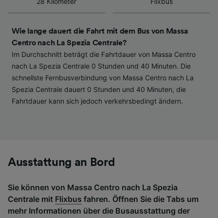
28 Kilometer
Flixbus
haben keinen Einfluss auf Surfdaten. Ihre
Daten werden nicht für Tracking-Zwecke
verwendet, wenn Sie uns gebeten haben, Ihr
Wie lange dauert die Fahrt mit dem Bus von Massa
Surfverhalten nicht zu verfolgen.
Centro nach La Spezia Centrale?
Im Durchschnitt beträgt die Fahrtdauer von Massa Centro
Wir und unsere Partner verarbeiten Daten, um
nach La Spezia Centrale 0 Stunden und 40 Minuten. Die
Folgendes bereitzustellen:
schnellste Fernbusverbindung von Massa Centro nach La
Verwendung genauer Standortdaten.
Spezia Centrale dauert 0 Stunden und 40 Minuten, die
Endgeräteeigenschaften zur Identifikation
Fahrtdauer kann sich jedoch verkehrsbedingt ändern.
aktiv abfragen. Speichern von oder Zugriff auf
Informationen auf einem Endgerät.
Personalisierte Werbung und Inhalte, Messung
von Werbeleistung und der Performance von
Inhalten, Zielgruppenforschung sowie
Entwicklung und Verbesserung von
Angeboten.
Ausstattung an Bord
Liste der Partner (Lieferanten)
Sie können von Massa Centro nach La Spezia
Centrale mit
Flixbus
fahren. Öffnen Sie die Tabs um
mehr Informationen über die Busausstattung der