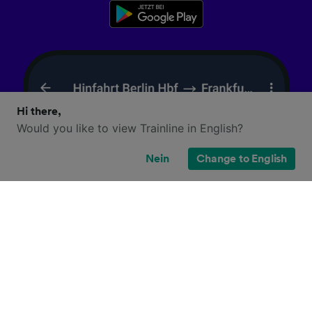
Hi there,
Would you like to view Trainline in English?
Nein
Change to English