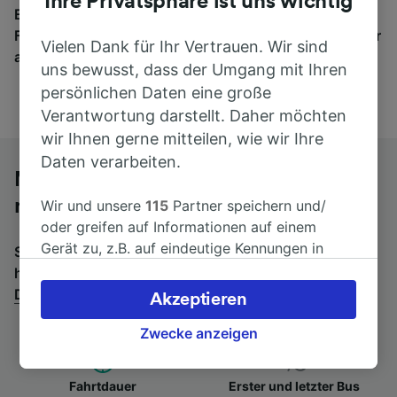
Ihre Privatsphäre ist uns wichtig
Egal, wohin die Reise geht – starten Sie mit uns.
Finden Sie hier Fahrkarten für Verbindungen von mehr
Vielen Dank für Ihr Vertrauen. Wir sind
als 170 Bahn- und Busunternehmen.
uns bewusst, dass der Umgang mit Ihren
persönlichen Daten eine große
Verantwortung darstellt. Daher möchten
wir Ihnen gerne mitteilen, wie wir Ihre
Daten verarbeiten.
Mit dem Fernbus von Lyon Part-Dieu
nach Fréjus
Wir und unsere
115
Partner speichern und/
oder greifen auf Informationen auf einem
Gerät zu, z.B. auf eindeutige Kennungen in
Suchen Sie nach einem Rückfahrtticket? Dann bitte
Cookies, um personenbezogene Daten zu
hier entlang:
Fernbusse von Fréjus nach Lyon Part-
verarbeiten. Sie können Ihre Präferenzen
Dieu
.
Akzeptieren
akzeptieren oder verwalten, einschließlich
Ihres Widerspruchsrechts bei berechtigtem
Zwecke anzeigen
Interesse. Klicken Sie dazu bitte unten oder
besuchen Sie jederzeit die Seite der
Fahrtdauer
Erster und letzter Bus