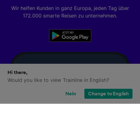
Wir helfen Kunden in ganz Europa, jeden Tag über
172.000 smarte Reisen zu unternehmen.
Hi there,
Would you like to view Trainline in English?
Nein
Change to English