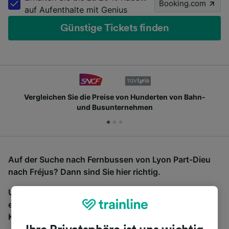
Booking.com
auf Aufenthalte mit Genius
Günstige Tickets finden
Vergleichen Sie die Preise von Hunderten von Bahn-
und Busunternehmen
Auf der Suche nach Fernbussen von Lyon Part-Dieu
nach Fréjus? Dann sind Sie hier richtig.
Um Bustickets zu finden, starten Sie einfach oben
eine Suche und wir vergleichen Fahrtzeiten und
Kosten für Bahn- und Busreisen miteinander.