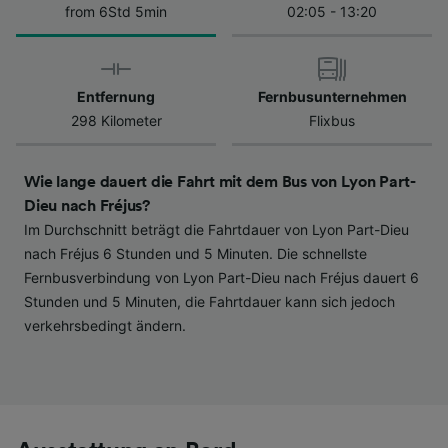
Datenschutzrichtlinie. Diese Präferenzen
from 6Std 5min
02:05 - 13:20
werden unseren Partnern signalisiert und
haben keinen Einfluss auf Surfdaten. Ihre
Daten werden nicht für Tracking-Zwecke
verwendet, wenn Sie uns gebeten haben, Ihr
Entfernung
Fernbusunternehmen
Surfverhalten nicht zu verfolgen.
298 Kilometer
Flixbus
Wir und unsere Partner verarbeiten Daten, um
Wie lange dauert die Fahrt mit dem Bus von Lyon Part-
Folgendes bereitzustellen:
Verwendung genauer Standortdaten.
Dieu nach Fréjus?
Endgeräteeigenschaften zur Identifikation
Im Durchschnitt beträgt die Fahrtdauer von Lyon Part-Dieu
aktiv abfragen. Speichern von oder Zugriff auf
nach Fréjus 6 Stunden und 5 Minuten. Die schnellste
Informationen auf einem Endgerät.
Fernbusverbindung von Lyon Part-Dieu nach Fréjus dauert 6
Personalisierte Werbung und Inhalte, Messung
Stunden und 5 Minuten, die Fahrtdauer kann sich jedoch
von Werbeleistung und der Performance von
Inhalten, Zielgruppenforschung sowie
verkehrsbedingt ändern.
Entwicklung und Verbesserung von
Angeboten.
Liste der Partner (Lieferanten)