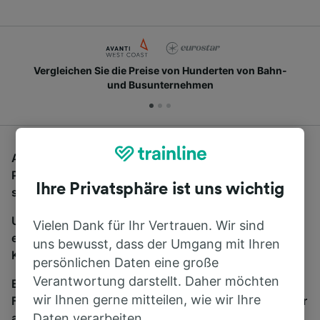
Vergleichen Sie die Preise von Hunderten von Bahn-
und Busunternehmen
Auf der Suche nach Fernbussen von London St
Pancras International nach Durrington-on-Sea? Dann
Ihre Privatsphäre ist uns wichtig
sind Sie hier richtig.
Um Bustickets zu finden, starten Sie einfach oben
Vielen Dank für Ihr Vertrauen. Wir sind
eine Suche und wir vergleichen Fahrtzeiten und
uns bewusst, dass der Umgang mit Ihren
Kosten für Bahn- und Busreisen miteinander.
persönlichen Daten eine große
Verantwortung darstellt. Daher möchten
Egal, wohin die Reise geht – starten Sie mit uns.
wir Ihnen gerne mitteilen, wie wir Ihre
Finden Sie hier Fahrkarten für Verbindungen von mehr
als 170 Bahn- und Busunternehmen.
Daten verarbeiten.