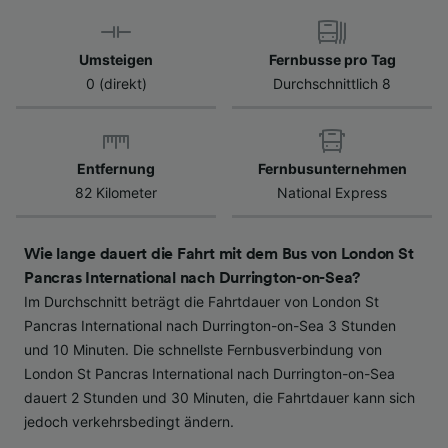
Verwendung genauer Standortdaten.
Endgeräteeigenschaften zur Identifikation
Umsteigen
Fernbusse pro Tag
aktiv abfragen. Speichern von oder Zugriff auf
Informationen auf einem Endgerät.
0 (direkt)
Durchschnittlich 8
Personalisierte Werbung und Inhalte, Messung
von Werbeleistung und der Performance von
Inhalten, Zielgruppenforschung sowie
Entwicklung und Verbesserung von
Entfernung
Fernbusunternehmen
Angeboten.
82 Kilometer
National Express
Liste der Partner (Lieferanten)
Wie lange dauert die Fahrt mit dem Bus von London St
Pancras International nach Durrington-on-Sea?
Im Durchschnitt beträgt die Fahrtdauer von London St
Pancras International nach Durrington-on-Sea 3 Stunden
und 10 Minuten. Die schnellste Fernbusverbindung von
London St Pancras International nach Durrington-on-Sea
dauert 2 Stunden und 30 Minuten, die Fahrtdauer kann sich
jedoch verkehrsbedingt ändern.