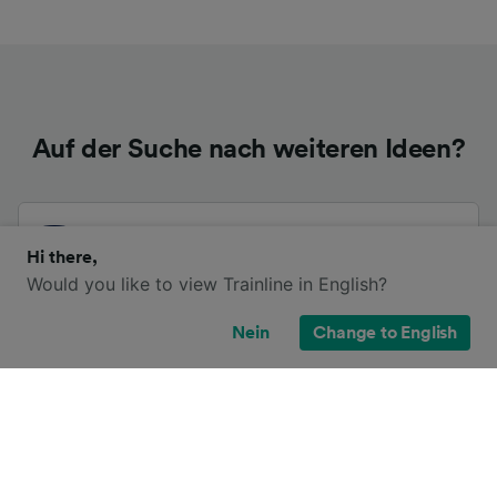
Auf der Suche nach weiteren Ideen?
Fernbusse von London
Hi there,
Would you like to view Trainline in English?
Fernbusse von Ashurst New Forest
Nein
Change to English
Andere Busrouten