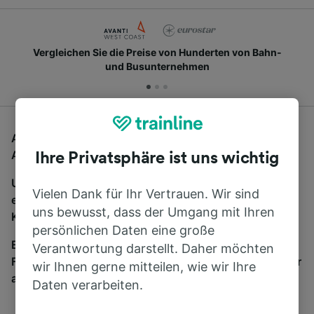
Schließen Sie sich Millionen täglichen Nutzern an
Auf der Suche nach Fernbussen von London nach
Ashurst New Forest? Dann sind Sie hier richtig.
Ihre Privatsphäre ist uns wichtig
Um Bustickets zu finden, starten Sie einfach oben
Vielen Dank für Ihr Vertrauen. Wir sind
eine Suche und wir vergleichen Fahrtzeiten und
uns bewusst, dass der Umgang mit Ihren
Kosten für Bahn- und Busreisen miteinander.
persönlichen Daten eine große
Egal, wohin die Reise geht – starten Sie mit uns.
Verantwortung darstellt. Daher möchten
Finden Sie hier Fahrkarten für Verbindungen von mehr
wir Ihnen gerne mitteilen, wie wir Ihre
als 170 Bahn- und Busunternehmen.
Daten verarbeiten.