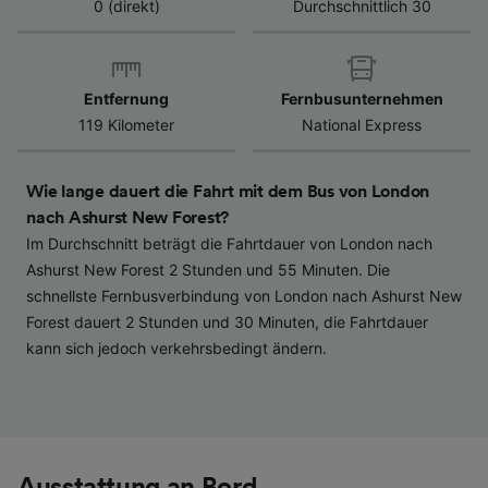
Endgeräteeigenschaften zur Identifikation
0 (direkt)
Durchschnittlich 30
aktiv abfragen. Speichern von oder Zugriff auf
Informationen auf einem Endgerät.
Personalisierte Werbung und Inhalte, Messung
von Werbeleistung und der Performance von
Entfernung
Fernbusunternehmen
Inhalten, Zielgruppenforschung sowie
119 Kilometer
National Express
Entwicklung und Verbesserung von
Angeboten.
Wie lange dauert die Fahrt mit dem Bus von London
Liste der Partner (Lieferanten)
nach Ashurst New Forest?
Im Durchschnitt beträgt die Fahrtdauer von London nach
Ashurst New Forest 2 Stunden und 55 Minuten. Die
schnellste Fernbusverbindung von London nach Ashurst New
Forest dauert 2 Stunden und 30 Minuten, die Fahrtdauer
kann sich jedoch verkehrsbedingt ändern.